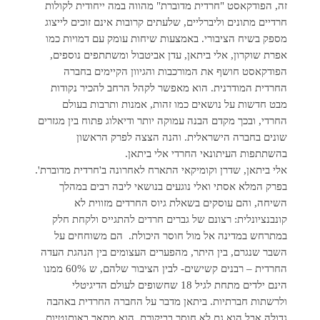
זה, הפודקאסט "חרדית מדוברת" מהווה במה ייחודית לקולות
חרדיים מתונים וליברליים, שלעתים קרובות אינם זוכים לייצוג
מספק בשיח הציבורי. באמצעות שיחות עומק עם דמויות כמו
אפרת שוקרון, אלי ביתאן, עדן אביטבול ומשתתפים נוספים,
הפודקאסט חושף את המורכבות והגיוון הקיימים בחברה
החרדית המודרנית. הוא מאפשר לקהל הרחב להכיר נקודות
מבט חדשות על נושאים כמו זהות, אמנות ותרבות בעולם
החרדי, ובכך מקדם הבנה עמוקה יותר ודיאלוג פתוח בין מגזרים
שונים בחברה הישראלית. והנה הצצה לפרק הראשון
בהשתתפות העיתונאי החרדי אלי ביתאן.
אלי ביתאן, שדרן וקומיקאי התארח לאחרונה ב'חרדית מדוברת'.
בפרק המלא אסתי ואלי נוגעים בנושאי ליבה רבים במהלך
השיחה, והם עוסקים בשאלת גיוס החרדים מזווית לא
קונבנציונלית: רצונם של גברים חרדים להתגייס ולקחת חלק
במתרחש במדינה אל מול חוסר היכולת. הם משוחחים על
השבר שנגרם, בין היתר, מהפערים העצומים בין הנהגת העדה
החרדית – רבנים קשישים- לבין הציבור שלהם, ש 60% ממנו
הינם ילדים מתחת לגיל 18 שחשופים לעולם הדיגיטלי
ולרשתות חברתיות. ביתאן מדבר על החברה החרדית באהבה
גדולה אבל הוא גם לא חוסך בביקורת. הוא מתאר באותנטיות