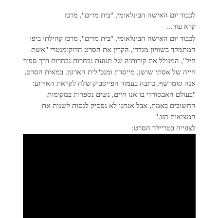
לכבוד יום האישה הבינלאומי, "בית מרים", מרכז
קרא עוד...
לכבוד יום האישה הבינלאומי, "בית מרים", מרכז קהילתי ביפו
המתמקד בשוויון מגדרי, הקרין את הסרט הדוקומנטרי "אשת
חיל", המגולל את קורותיה של תנועת נבחרות נבחרות דרך ספור
חייה של אסתי שושן, מייסדת ומנכ"לית הארגון. במאית הסרט,
אנה סומרשף, כתבה בעמוד הפייסבוק שלה לקראת האירוע:
"בעולם האבסורדי בו אנו חיים, נשים נספרות במקומות
החשובים באמת, אבל אנחנו לא נפסיק לנסות לשנות את
המציאות הזו."
לצפייה בטריילר הסרט: