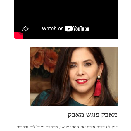
מאבק פוגש מאבק
דניאל גורדיס אירח את אסתי שושן, מייסדת ומנכ"לית נבחרות