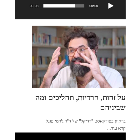
00:03
00:00
על זהות, חרדיות, תהליכים ומה
שביניהם
בראיון בפודקאסט "רדיקל" של ד"ר ג'רמי פוגל
קרא עוד...