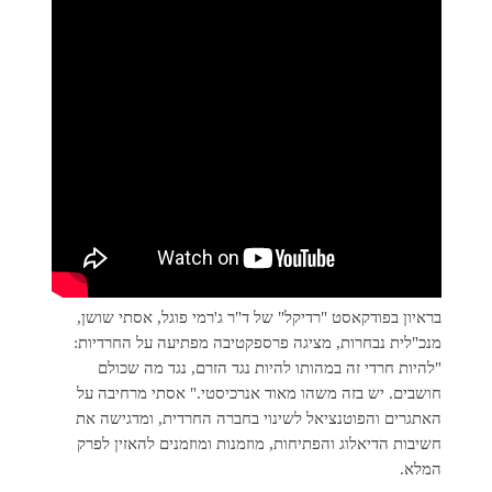
בראיון בפודקאסט "רדיקל" של ד"ר ג'רמי פוגל, אסתי שושן,
מנכ"לית נבחרות, מציגה פרספקטיבה מפתיעה על החרדיות:
"להיות חרדי זה במהותו להיות נגד הזרם, נגד מה שכולם
חושבים. יש בזה משהו מאוד אנרכיסטי." אסתי מרחיבה על
האתגרים והפוטנציאל לשינוי בחברה החרדית, ומדגישה את
חשיבות הדיאלוג והפתיחות, מוזמנות ומוזמנים להאזין לפרק
המלא.