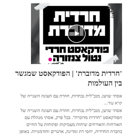
'חרדית מדוברת' | הפודקאסט שמגשר
בין העולמות
אסתי שושן, מנכ"לית נבחרות, חוזרת עם העונה השנייה של
קרא עוד...
אסתי שושן, מנכ"לית נבחרות, חוזרת עם העונה השנייה של
הפודקאסט "חרדית מדוברת". בכל פרק, אסתי מנהלת עם
האורחות והאורחים שיחות מעמיקות ופתוחות על החיים
בחברה החרדית, יחסי דת ומדינה, אתגרים והזדמנויות. באופן