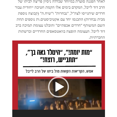
לאחר הפגנה סוערת במיוחד שכללה ניסיון פריצה לביתו של
הרב דוד לייבל, המקדם בימים אלו הקמת חטיבה ייחודית עבור
חרדים שיתגייסו לצה"ל, "נבחרות" ו"שיח.ה" (קבוצה נוספת
מבית נבחרות) התכנסו יחד עם אקטיביסטים.ות נוספים תחת
השם המשותף "חרדים אכפתיים" והובלנו עצומת תמיכה ברב
דוד לייבל. העצומה הופצה בוואטסאפים החרדיים וברשתות
החברתיות.
נגן
וידאו