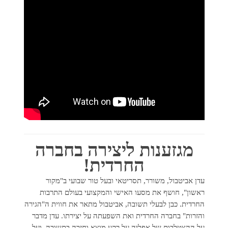
מגזענות ליצירה בחברה
החרדית!
עדן אביטבול, משורר, תסריטאי ובעל טור שבועי ב"מקור
ראשון", חושף את מסעו האישי והמקצועי בעולם התרבות
החרדית. כבן לבעלי תשובה, אביטבול מתאר את חווית ה"הגירה
והזרות" בחברה החרדית ואת השפעתה על יצירתו. עדן מדבר
על ההצטלבות של אפליה על רקע מוצא וחזרה בתשובה, ועל