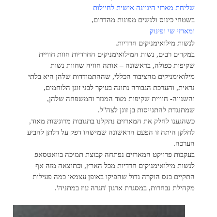
שליחת מארזי היגיינה אישית לחיילות
בשטחי כינוס ולנשים מפונות מהדרום,
ומארזי שי ופינוק
לנשות מילואימניקים חרדיות.
במקרים רבים, נשות המילואימניקים החרדיות חוות חוויית
שקיפות כפולה, בראשונה – אותה חוויה שחוות נשות
מילואימניקים מהציבור הכללי, שההתמודדות שלהן היא בלתי
נראית, והערכת הגבורה נתונה בעיקר לבני זוגן הלוחמים,
והשנייה- חוויית שקיפות מצד המגזר והמשפחה שלהן,
שמתנגדת להתגייסות בן זוגן לצה"ל.
כשהגענו לחלק את המארזים נתקלנו בתגובות מרוגשות מאוד,
לחלקן היתה זו הפעם הראשונה שמישהו דפק על דלתן להביע
הערכה.
בעקבות פרויקט המארזים נפתחה קבוצת תמיכה בוואטסאפ
לנשות מילואימניקים חרדיות מכל הארץ, וכתוצאה מזה אף
התקיים כנס הוקרה גדול שהפיקו באופן עצמאי כמה פעילות
מקהילת נבחרות, במסגרת ארגון 'חגרה עוז במתניה'.