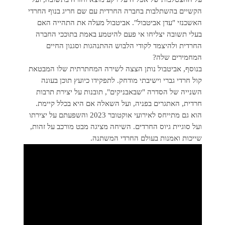
הקשיים בהשתלבות בחברה החרדית עם שם חריג בנוף החרדי
האשכנזי "עדן אביטבול". אביטבול מעלה את התהייה האם
בעלי תשובה יצליחו אי פעם להיטמע באמת בתוככי החברה
החרדית ולהיצמד לקודי הלבוש ההתנהגות וסגנון החיים
המחמירים שלה?
בנוסף, אביטבול נותן הצצה לשירה המחתרתית שלו המבטאת
קול חרדי גברי וישיבתי מודחק. לתפקידו כיועץ תוכן בעונה
השנייה של הסדרה "שבאבניקים", תובנות על יצירת תרבות
חרדית, האתגרים בפניה, ועל השאלה אם היא בכלל קיימת.
הוא גם מתייחס לאירועי אוקטובר 2023 והשפעתם על יצירתו
ועל סוגיית גיוס החרדים. השיחה מציגה מבט מורכב על זהות,
שייכות ואמנות בעולם החרדי המשתנה.