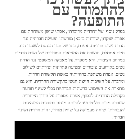
להתמודד עם
התופעה?
בפרק נוסף של "חרדית מדוברת", אסתי שושן משוחחת עם
אפרת שוקרון, שדרנית ב"כאן מורשת" ופעילה חברתית נגד
הדרת נשים חרדיות. אפרת, בתו של חבר הכנסת לשעבר הרב
חיים אמסלם, חושפת את המציאות המורכבת של נשים חרדיות
במרחב הציבורי. היא מספרת על מאבקה המשפטי נגד הדרת
נשים באירועים ציבוריים ומציעה פתרונות יצירתיים לשילוב
נשים. אפרת משתפת בחוויותיה כאשת תקשורת חרדית
ומדברת על חשיבות הייצוג הנשי בתקשורת החרדית. היא גם
מתארת את השימוש ברשתות חברתיות ככלי לשינוי תודעה
בקהילה החרדית. לבסוף, אפרת מספרת על הדרך הייחודית
שעברה מבית פוליטי ועד להיותה מנחה בתוכנית המנהיגות
'הנבחרת'. שיחה מעמיקה על שוויון מגדרי, זהות חרדית ושינוי
חברתי.