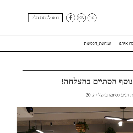
עב
EN
בואו לקחת חלק
רו איתנו
#מחאת_הכסאות
הגיע לסיומו בהצלחה. 20