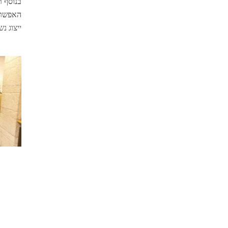
בנוסף ת
האפשריו
ייצוג נשי