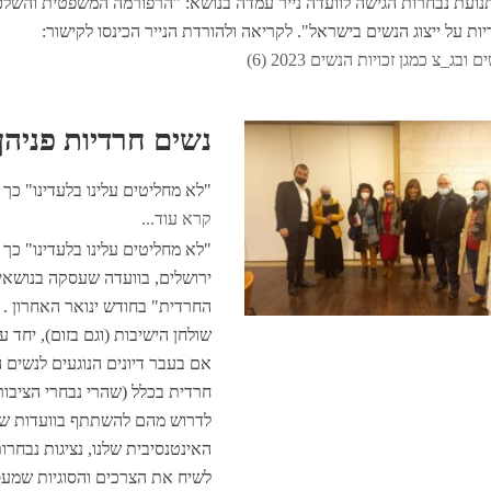
נועת נבחרות הגישה לוועדה נייר עמדה בנושא: "הרפורמה המשפטית והשלכ
ת על ייצוג הנשים בישראל". לקריאה ולהורדת הנייר הכינסו לקישור:
ם ובג_צ כמגן זכויות הנשים 2023 (6)
נשים חרדיות פניהן
"לא מחליטים עלינו בלעדינו" כך
קרא עוד...
"לא מחליטים עלינו בלעדינו" כך א
ירושלים, בוועדה שעסקה בנושאים:
החרדית" בחודש ינואר האחרון . ז
שולחן הישיבות (וגם בזום), יחד ע
אם בעבר דיונים הנוגעים לנשים ה
חרדית בכלל (שהרי נבחרי הציבור 
לדרוש מהם להשתתף בוועדות שעו
האינטנסיבית שלנו, נציגות נבחר
לשיח את הצרכים והסוגיות שמע