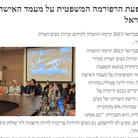
עת הרפורמה המשפטית על מעמד האישה
ראל
...
ב-20 בפברואר 2023 קיימה הוועדה
כויות נשים ושוויון מגדרי
מיוחדת בנושא השפעת
ה השיפוטית על מעמד האישה
 הדר ליינר פעילת נבחרות
רים בכנס ודיברה על
הייצוג השוויוני של נשים
חרדיות שמהוות 6% מהחברה
ת. היא הסבירה: "'גם אנחנו
ם, ומגיע לנו להישמע. גם נשים חרדיות צריכות להיות מיוצגות ליד שולחן מק
ת".