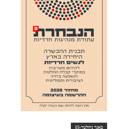
באנר ניוזלטר-15