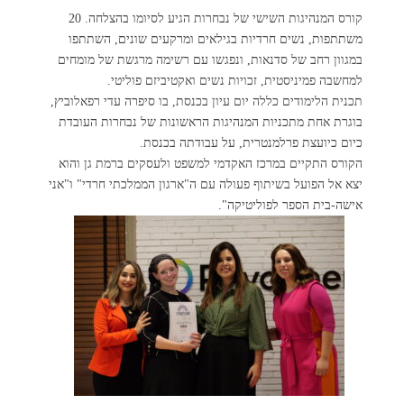
קורס המנהיגות השישי של נבחרות הגיע לסיומו בהצלחה. 20
משתתפות, נשים חרדיות בגילאים ומרקעים שונים, השתתפו
במגוון רחב של סדנאות, ונפגשו עם רשימה מרגשת של מומחים
למחשבה פמיניסטית, זכויות נשים ואקטיביזם פוליטי.
תכנית הלימודים כללה יום עיון בכנסת, בו סיפרה עדי רפאלוביץ,
בוגרת אחת מתכניות המנהיגות הראשונות של נבחרות העובדת
כיום כיועצת פרלמנטרית, על עבודתה בכנסת.
הקורס התקיים במרכז האקדמי למשפט ולעסקים ברמת גן והוא
יצא אל הפועל בשיתוף פעולה עם ה"ארגון הממלכתי חרדי" ו"אני
אישה-בית הספר לפוליטיקה".