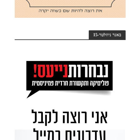
באנר ניוזלטר-15