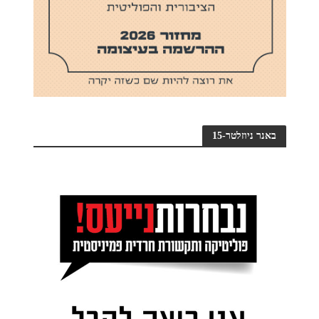
באנר ניוזלטר-15