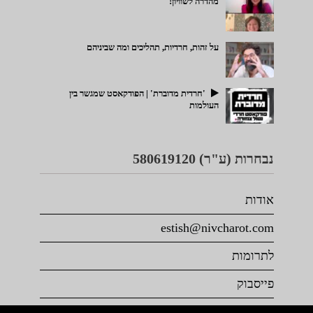
מהדרה לשוויון!
על זהות, חרדיות, תהליכים ומה שביניהם
'חרדית מדוברת' | הפודקאסט שמגשר בין
העולמות
נבחרות (ע"ר) 580619120
אודות
estish@nivcharot.com
לתרומות
פייסבוק