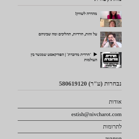
מהדרה לשוויון!
על זהות, חרדיות, תהליכים ומה שביניהם
'חרדית מדוברת' | הפודקאסט שמגשר בין
העולמות
נבחרות (ע"ר) 580619120
אודות
estish@nivcharot.com
לתרומות
פייסבוק