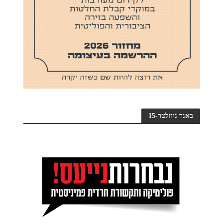
באנר ניוזלטר-15