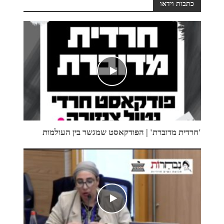
כתבות וידאו
'חרדית מדוברת' | הפודקאסט שמגשר בין העולמות