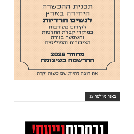
באנר ניוזלטר-15