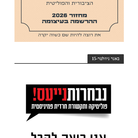
באנר ניוזלטר-15