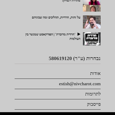
מהדרה לשוויון!
על זהות, חרדיות, תהליכים ומה שביניהם
'חרדית מדוברת' | הפודקאסט שמגשר בין
העולמות
נבחרות (ע"ר) 580619120
אודות
estish@nivcharot.com
לתרומות
פייסבוק