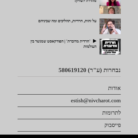
מהדרה לשוויון!
על זהות, חרדיות, תהליכים ומה שביניהם
'חרדית מדוברת' | הפודקאסט שמגשר בין
העולמות
נבחרות (ע"ר) 580619120
אודות
estish@nivcharot.com
לתרומות
פייסבוק