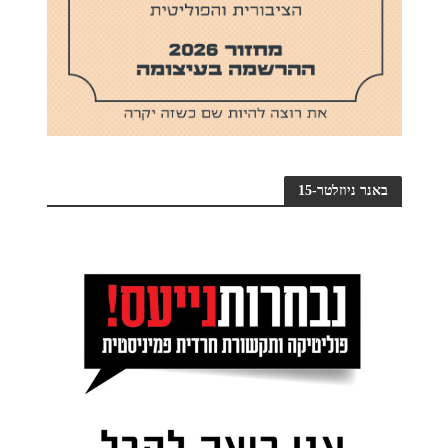
באנר ניוזלטר-15