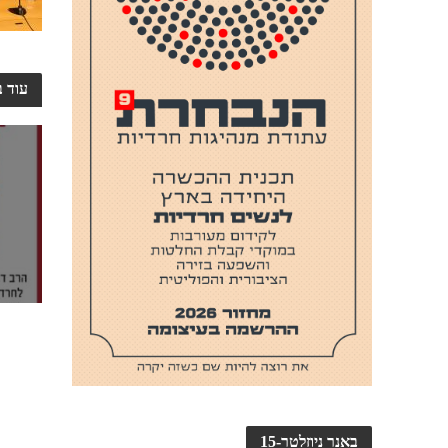
עוד ב
באנר ניוזלטר-15