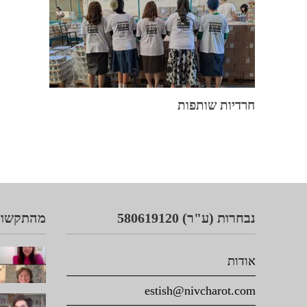
חרדיות שותפות
נבחרות (ע"ר) 580619120
מהתקשור
אודות
estish@nivcharot.com