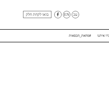
עב
EN
בואו לקחת חלק
רו איתנו
#מחאת_הכסאות