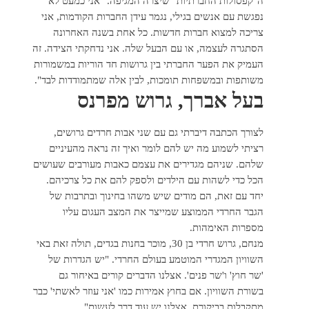
ה"קפסולות החברתיות" שיצרה המגיפה. "אני כמעט לא
נפגשת עם אנשים בגילי, נגמר עידן החברות הקודמות, אני
צריכה למצוא חברות חדשות. כל אחת בשנה האחרונה
הסתגרה לעצמה, או עם הבעל שלה. אני נדחקתי הצידה. זה
העמיק את הפער החברתי בין גרושות חד הוריות במשמורות
משותפות ובמשפחות תומכות, לבין אלה שמתמודדות לבד".
בעל אברך, גרוש מפרנס
לצורך הכתבה דיברתי גם עם שני אבות חרדים גרושים,
רציתי לשמוע מה יש להם לומר ואיך זה נראה מהעיניים
שלהם. שניהם מגדירים את עצמם כאבות מעורבים שעושים
הכל כדי לשהות עם הילדים ולספק להם את כל צרכיהם.
יחד עם זאת, הם מודים שיש משהו בחינוך ובתרבות של
הגבר החרדי הממוצע שמייצר את המצב העגום עליו
מספרות האימהות.
מנחם, גרוש חרדי בן 30, מוכר בחנות בגדים, תולה זאת באי
השוויון המגדרי המוטמע בעולם החרדי. "יש הגדרות של
'שר חוץ' ו'שר פנים'. אצלנו הדברים קורים באיחור גם
בשורת השוויון. אם בחוץ אמירות כמו 'אני עוזר לאשתי' כבר
מתקבלות בביקורת, אצלנו יש עוד דרך לעשות".