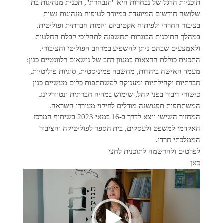
תוכניות הדגל של נבחרות היא "הנבחרת", תכנית מנהיגות בת
שלושה חודשים המיועדת במיוחד לטיפוח מנהיגות נשית
בציבור החרדי ולפיתוח אקטיביזם ויזמות חברתית ופוליטית.
במהלך התוכנית הבוגרות תחשפנה לתהליכי קבלת החלטות
ולאמצעים שבהם ניתן להשפיע במרחב הפוליטי והציבורי.
התכנית כוללת הרצאות במגוון רחב של נושאים רלוונטיים כגון:
מעמד האישה ביהדות, מחשבה פמיניסטית, סוגיות פוליטיות,
חברתיות וקהילתיות ומעניקה למשתתפות כלים מעשיים כגון
כישורי דיבור בפני קהל, שימוש במדיה חברתית ונטוורקינג.
המשתתפות תפגושנה מודלים לחיקוי מעוררי השראה.
המחזור השישי יוצא לדרך ב-16 במאי 2023 בשיתוף המרכז
האקדמי למשפט ולעסקים, בית הספר לפוליטיקה והציבור
הממלכתי חרדי.
לפרטים ולהרשמה לתוכנית לחצי
כאן
נגן
וידאו