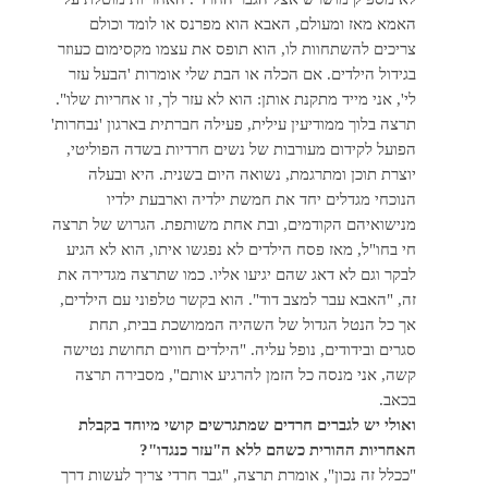
האמא מאז ומעולם, האבא הוא מפרנס או לומד וכולם
צריכים להשתחוות לו, הוא תופס את עצמו מקסימום כעוזר
בגידול הילדים. אם הכלה או הבת שלי אומרות 'הבעל עזר
לי', אני מייד מתקנת אותן: הוא לא עזר לך, זו אחריות שלו".
תרצה בלוך ממודיעין עילית, פעילה חברתית בארגון 'נבחרות'
הפועל לקידום מעורבות של נשים חרדיות בשדה הפוליטי,
יוצרת תוכן ומתרגמת, נשואה היום בשנית. היא ובעלה
הנוכחי מגדלים יחד את חמשת ילדיה וארבעת ילדיו
מנישואיהם הקודמים, ובת אחת משותפת. הגרוש של תרצה
חי בחו"ל, מאז פסח הילדים לא נפגשו איתו, הוא לא הגיע
לבקר וגם לא דאג שהם יגיעו אליו. כמו שתרצה מגדירה את
זה, "האבא עבר למצב דוד". הוא בקשר טלפוני עם הילדים,
אך כל הנטל הגדול של השהיה הממושכת בבית, תחת
סגרים ובידודים, נופל עליה. "הילדים חווים תחושת נטישה
קשה, אני מנסה כל הזמן להרגיע אותם", מסבירה תרצה
בכאב.
ואולי יש לגברים חרדים שמתגרשים קושי מיוחד בקבלת
האחריות ההורית כשהם ללא ה"עזר כנגדו"?
"ככלל זה נכון", אומרת תרצה, "גבר חרדי צריך לעשות דרך