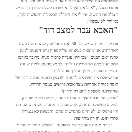
המשותפת עם הילדים אז לפחות את תשלום המזונות", היא
אומרת בעצב, "אבל אם אין לך אפשרות לשלם לעורך דין כריש,
זו מלחמת התשה. אין לי את היכולת הכלכלית והנפשית לכך,
במיוחד לא עכשיו".
"האבא עבר למצב דוד"
את יפית מבית שמש, בת 38 ואם לחמישה, שהתגרשה בשנה
האחרונה, אני מוצאת בעיצומו של קמפיין גיוס המונים למען
ארגון "אם הבנים" שבו היא עובדת כרכזת סניף. מדובר בארגון
המסייע לנשים חד הוריות וילדיהן באמצעות פעילויות שונות
והצמדת חונכים, מעין תחליף אב לילדים.
אני שואלת את יפית אם לדעתה יש כאן תופעה גורפת יותר של
חוסר לקיחת אחריות מצד אבות גרושים במגזר החרדי,
שהקורונה מספקת להם רק תירוץ?
"תראי, את יודעת איך זה אצלנו במגזר, אישה לא תעזוב רק
בגלל שהתשוקה נגמרה, או שמערכת היחסים נשחקה. אם הם
היו נורמליים, לא היינו מתגרשות מהם. והבעיות לא נגמרות
אחרי הגט, הן רק מחריפות".
דבורה מנסה להסביר את התופעה. "המושג אחריות הורית
לא מספיק מושרש אצל הגבר החרדי. האחריות מוטלת על