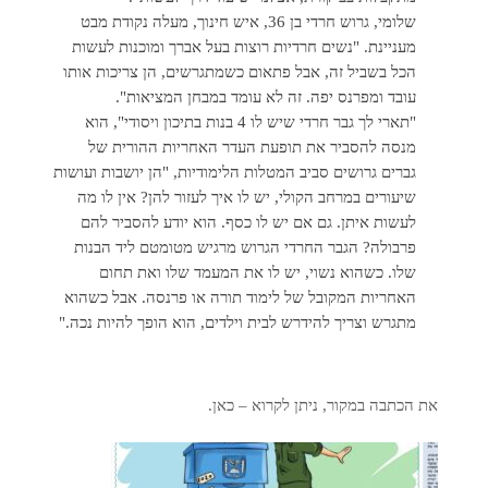
שלומי, גרוש חרדי בן 36, איש חינוך, מעלה נקודת מבט
מעניינת. "נשים חרדיות רוצות בעל אברך ומוכנות לעשות
הכל בשביל זה, אבל פתאום כשמתגרשים, הן צריכות אותו
עובד ומפרנס יפה. זה לא עומד במבחן המציאות".
"תארי לך גבר חרדי שיש לו 4 בנות בתיכון ויסודי", הוא
מנסה להסביר את תופעת העדר האחריות ההורית של
גברים גרושים סביב המטלות הלימודיות, "הן יושבות ועושות
שיעורים במרחב הקולי, יש לו איך לעזור להן? אין לו מה
לעשות איתן. גם אם יש לו כסף. הוא יודע להסביר להם
פרבולה? הגבר החרדי הגרוש מרגיש מטומטם ליד הבנות
שלו. כשהוא נשוי, יש לו את המעמד שלו ואת תחום
האחריות המקובל של לימוד תורה או פרנסה. אבל כשהוא
מתגרש וצריך להידרש לבית וילדים, הוא הופך להיות נכה."
את הכתבה במקור, ניתן לקרוא – כאן.