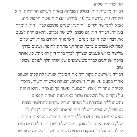
ההישרדות שלהן.
דבורה מדברת איתי בטלפון מביתה באחת הערים החרדיות. היא
חסידת גור, גרושה בת 46, מורה, יועצת חינוכית וגרפולוגית,
אמא לחמישה ילדים. "חיתנתי שניים מתוכם לבד", היא אומרת
בגאווה. דבורה היא גם סבתא לשישה נכדים. היא בוחרת לצטט
את דבריו של ה"פני מנחם", האדמו"ר הקודם מגור: "שואלים
למה לא מברכים ברכת שהחיינו מתחת לחופה, ועונים בדרך
מליצה כי יש פעמים שצריך לברך ברוך דיין האמת". כן, אותה
ברכה שנוהגים לברך כששומעים שמישהו הלך לעולם שכולו
טוב.
דבורה משרטטת בקור רוח את הסיבות שגרמו לה לקום ולעזוב
אחרי כמעט 20 שנות נישואים. "בעיות אישיות קשות, חוסר
לקיחת אחריות מצדו, תסמונת 'פיטר פן' הנצחי'". היא רומזת
על מקרים של השלטת טרור באמצעות הטחת חפצים
והשתוללות ומדברת על הפחד הגדול שקדם להחלטה כבדת
המשקל, שהטריגר שלה היה יציאתה ללימודים. "נפלו לי
האסימונים כשהתחלתי ללמוד ייעוץ חינוכי. במציאות החיים
שלי, בעצם הייתי כל הזמן במצב של הישרדות. הלימודים עזרו
לי להביט על חיי מנקודת מבט חיצונית. עשיתי כל מה שאפשר