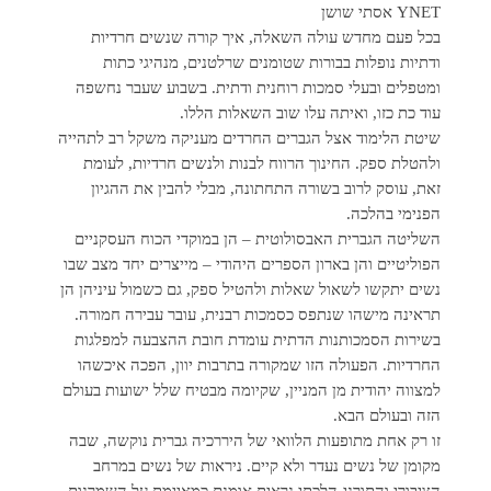
YNET אסתי שושן
בכל פעם מחדש עולה השאלה, איך קורה שנשים חרדיות
ודתיות נופלות בבורות שטומנים שרלטנים, מנהיגי כתות
ומטפלים ובעלי סמכות רוחנית ודתית. בשבוע שעבר נחשפה
עוד כת כזו, ואיתה עלו שוב השאלות הללו.
שיטת הלימוד אצל הגברים החרדים מעניקה משקל רב לתהייה
ולהטלת ספק. החינוך הרווח לבנות ולנשים חרדיות, לעומת
זאת, עוסק לרוב בשורה התחתונה, מבלי להבין את ההגיון
הפנימי בהלכה.
השליטה הגברית האבסולוטית – הן במוקדי הכוח העסקניים
הפוליטיים והן בארון הספרים היהודי – מייצרים יחד מצב שבו
נשים יתקשו לשאול שאלות ולהטיל ספק, גם כשמול עיניהן הן
תראינה מישהו שנתפס כסמכות רבנית, עובר עבירה חמורה.
בשירות הסמכותנות הדתית עומדת חובת ההצבעה למפלגות
החרדיות. הפעולה הזו שמקורה בתרבות יוון, הפכה איכשהו
למצווה יהודית מן המניין, שקיומה מבטיח שלל ישועות בעולם
הזה ובעולם הבא.
זו רק אחת מתופעות הלוואי של היררכיה גברית נוקשה, שבה
מקומן של נשים נעדר ולא קיים. ניראות של נשים במרחב