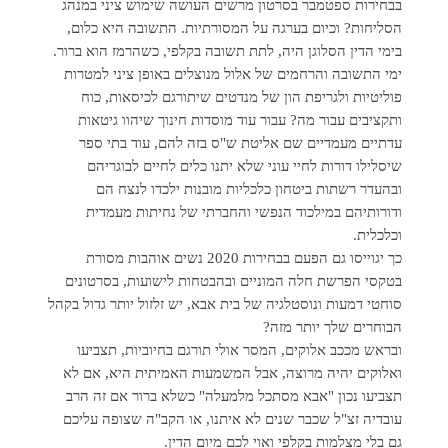
בבחירות ספטמבר בסרטון מרשים העושה שימוש ציני במנהג
הסליחות? וכיום בערגה על המסורתיות. התשובה היא כלום,
בימי הדין הסלוגן היה, לתת תשובה בקלפי, כשהרמז הוא ברור.
ימי התשובה והרחמים של אלול מנוצלים באופן ציני למטרות
פוליטיות ולגריפת הון של מנדטים שיתורגם לכיסאות, כוח
ותקציבים עבור מה? עבור עוד מוסדות חינוך שיהוו גיטאות
עדתיים מעמדיים שם אליטת ש"ס בזה להם, עוד בתי ספר
שיסלילו דורות לחיי עוני שלא יתנו כלים לחיים לבוגריהם
ובהעדר רשתות ביטחון כלכליות מובנות ילכדו לנצח הם
ודורותיהם במילכוד הנפשי והחברתי של נחיתות מעמדית
וכלכלית.
כך יגוייסו גם הפעם בבחירות 2020 נשים אוהבות מסורת
בטקסי הפרשת חלה המוניים ובהבטחות לישועות, בסרטונים
סוחטי דמעות ונוסטלגיה של בית אבא, יש זלזול יותר גדול בקהל
הבוחרים שלך יותר מזה?
ובראש מככב אלוקים, המסר אולי תורגם בחיוביות, תצביעו
ואלוקים יהיה מרוצה, אבל המשמעות האמיתית היא, אם לא
תצביעו נכון "אבא מסתכל מלמעלה" כשלא ברור אם זה הרב
עובדיה זצ"ל שכבר שנים לא איתנו, או הקב"ה שצופה עליכם
גם בלי מצלמות בקלפי ואוי לכם מיום הדין.