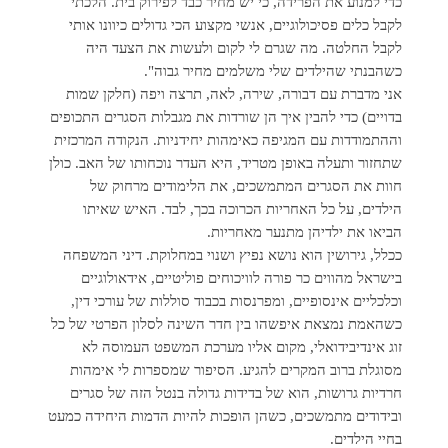
כדי למנוע את הפרידה, כי יש מחיר כבד לפירוק בית. הלכתי
לקבל כלים פסיכולוגיים, אנשי מקצוע הכי גדולים כיוונו אותי
לקבל החלטה. מה שגרם לי לקום ולעשות את הצעד היה
כשהבנתי שהילדים שלי משלמים מחיר גבוה".
אני מדברת עם דבורה, שירה, לאה, תרצה ויפה (חלקן שמות
בדויים) כדי להבין איך הן שורדות את מגבלות הסגרים התכופים
וההתמודדות עם המגיפה כאימהות יחידניות. הנקודה המרכזית
שתחזור ותעלה באופן מטריד, היא העדר נוכחותו של האב. כולן
חוות את הסגרים המתמשכים, את הלימודים מרחוק של
הילדים, על כל האחריות הכרוכה בכך, לבד. האיש שאיתו
הביאו את ילדיהן מתנער מאחריות.
ככלל, גירושין הוא נושא נפיץ ושנוי במחלוקת. דיני המשפחה
בישראל מהווים כר פורה לוויכוחים פוליטיים, אידאולוגיים
וכלכליים אינסופיים, ומפרנסות בכבוד סוללות של עורכי דין,
כשהאמת נמצאת איפשהו בין חדר השינה לסלון הפרטי של כל
זוג אינדיבידואלי, מקום אליו מערכת המשפט העמוסה לא
מסוגלת ברוב המקרים להגיע. הסיפור שמספרות לי אימהות
חרדיות גרושות, הוא של בדידות גדולה בנטל הזה של סגרים
ובידודים מתמשכים, כשהן הופכות להיות הדמות היחידה כמעט
בחיי הילדים.