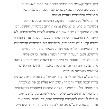
כוח, כסף וקשרים הם כרטיס כניסה למוסדות האשכנזים
המפעילים מכסות שמאפשרים קבלת כמות מוגבלת של
תלמידים ותלמידות מעדות המזרח.
מה קיבלנו? כל השכבה החזקה, המקושרת, בעלת הכסף
(לשיעורים פרטיים למשל) נמצאת לרוב במוסדות האשכנזיים,
ורשת החינוך של ש"ס שהיתה אמורה להיות אלטרנטיבה, לא
קיימה את ההבטחה, כי החלוקה המעמדית בתוך עדות המזרח
ייצרה קרע פנים עדתי גדול, השאירה את המוסדות האשכנזים
תחת המיתוג האליטיסטי ויצרה גיטאות סוציו אקונומיים
חדשים. האם העטרה חזרה ליושנה? פחות. כי האפליה
הגזענית עדיין בועטת, כי היא אפילו כואבת יותר כי היא קורעת
את הציבור המזרחי ומייצרת את מאבקי החזקים והחלשים
ומייצרת מעמדות פנימיים.
האם ש"ס הצליחה לייצר סדר יום של מתינות יהודית הלכתית
ברוח חכמי ספרד והמזרח? שוב היא נפלה גם פה למלכודת
ההגמונית. כל עוד שמנה וסלתה התחנכו במוסדות האשכנזים
המחמירים והקיצוניים, ש"ס הובלה לאותם מקומות בדיוק,
ואפילו לעיתים למקומות קיצוניים יותר, כדי לומר "כשר אני".
ומהי הבשורה שש"ס מביאה לציבור המסורתי אותו היא גייסה