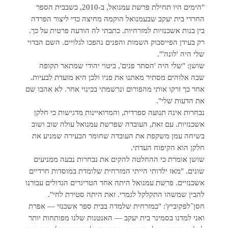
"הימים היו תחילת פרשת עמנואל, ב-2010, כשבבית הספר
החרדי בית יעקב שבעמנואל הוקמה מחיצה כדי ליצור הפרדה
בין בנות אשכנזיות למזרחיות. כתבתי לה הודעה פרטית על כך.
רק בעידן הפייסבוק השמות והפנים נהפכו לגלויים. השם הבדוי
שלי היה 'לונה'".
שושן: "שלי היה 'הסתר פנים', ביטוי יהודי שמתאר תקופה
שבה אלוהים מסתיר מאתנו את פניו ולכן היא מועדת לבעיות.
אחר כך זרקו אותי מהפורום ונרשמתי בכינוי אחר. לא אהבו שם
את הדעות שלי".
נבחרות אינה תנועה ספרדית, והמרואיינות מדגישות כי חלקן
אשכנזיות. עם זאת, העובדה שפרשת עמנואל עולה שוב ושוב
בשיחה עמן משקפת את העובדה שחומר הבעירה שמניע את
חלקן הוא הקיפוח העדתי.
שושן אומרת כי ההחלטה להקים את נבחרות נבעה ממניעים
שונים. "מאז ילדותי הייתי המזרחית שלומדת במוסדות חרדיים
אשכנזיים. פרשת עמנואל היתה אחד הטריגרים הגדולים עבורנו
להבין שמשהו התקלקל לגמרי. זאת היתה סטירת לחי".
חסן־לפקוביץ': "כמזרחית שלמדה בבית ספר אשכנזי — אפרת
ואני למדנו בסמינר בית יעקב — האנטנות שלנו מפותחות יותר