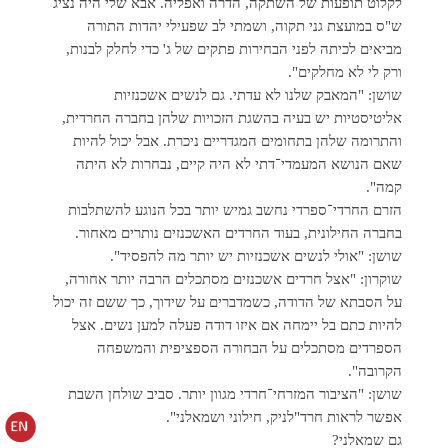
לקלוט תופעות של השתקה, הדרה ואפליה. אבא שלי היה נציג
ש"ס במועצת גני תקוה, ושמתי לב שפעילי יהדות התורה
מביאים לכיתה לפני הבחירות פתקים של ג' כדי לחלק לבנות,
ורק לי לא מחלקים".
שושן: "המאבק שלנו לא עדתי. גם לנשים אשכנזיות
אליטיסטיות יש בעיה בהשגת הזכויות שלהן בחברה החרדית,
והתרומה שלהן בתחומים המגדריים ניכרת. אבל יכול להיות
שאם הנושא המעמדי־דתי לא היה קיים, נבחרות לא היתה
קמה".
הזרם החרדי־ספרדי נחשב גמיש יותר בכל הנוגע להשתלבות
בחברה החילונית, בעוד החרדים האשכנזים נותרים מאחור.
שושן: "אולי לנשים אשכנזיות יש יותר מה להפסיד".
שוקרון: "אצל חרדים אשכנזים מסתכלים הרבה יותר אחורה,
על הסבתא של הדודה, כשמדברים על שידוך, כך ששם זה יכול
להיות כתם בל יימחה אם איזו דודה פעלה למען נשים. אצל
הספרדים מסתכלים על הבחורה הספציפית והמשפחה
הקרובה".
שושן: "הציבור המזרחי־חרדי מגוון יותר. סביב שולחן השבת
אפשר לראות חרד"לניק, חילוני ושמאלני".
גם שמאלני?