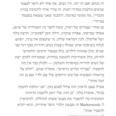
זה מנחם ואם זה יוסי, היו נשים. אף אחד לא תיאר לעצמו
שנשים כותבות במדורי דעות. זה עורר אותי לחשיבה בכיוון
המגדרי, מה מקומי כאישה, ולהבנה שאני נמצאת במעמד
בעייתי".
גם אחרי שעתיים של ראיון, קשה לחבר בין האמירות של שושן,
אסתר טברסקי, אפרת שוקרון, הילה חסן־לפקוביץ', תרצה בלוך
ויעל אלימלך, לבין המראה שלהן. מי שיעצום את עיניו, יופתע
לגלות כשיפקח אותן שמולו ניצבות נשים חרדיות מכף רגל ועד
שביס. כולן אמהות לילדים, כולן בעשור הרביעי והחמישי
לחייהן, כולן משתייכות לתנועת נבחרות, שמטרתה לקדם ייצוג
של נשים חרדיות במוסדות השלטון — ולכולן כבר אין מה
להפסיד. "עברתי דברים נוראיים", אומרת שושן. "חלקו על
בריאותי הנפשית ועל טיב היחסים שלי עם ילדיי ועם בן זוגי.
הכל מותר".
אפילו עצם הראיון הזה עלול לפגוע בהן. "אני הולכת לחטוף
בכיף", אומרת בלוך. "בן הזוג שלי יזומן ללשכת הרווחה
המקומית כדי להסביר את מעשי אשתו ההוללת. להתראיין
ל–Markerweek זה מעשה וולגרי וחסר אחריות, והוא ייקרא
להסביר אותו".