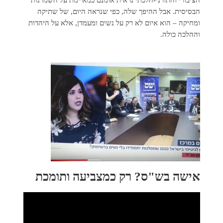
הציבורי והתורני-הלכתי נראית אומנם כמאיימת על השמרנות
הבסיסית. אבל ההיפך שלה, כפי שנראה היום, של שתיקה
ומחיקה – הוא איום לא רק על נשים ומעמדן, אלא על היהדות
וההלכה כולה.
אישה בש"ס? רק כמצביעה ותומכת