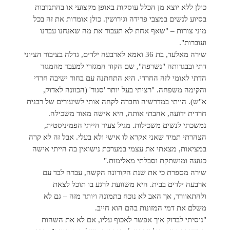
כולן ללא יוצא מן הכלל עוסקות באופן מקצועי או בהתנדבות
בסיוע לנשים במצבי פרידה וגירושין. כולן אומרות את זה בכל
מיני צורות – "שאף אחת לא תעבור את מה שאנחנו עברנו
ועוברות".
שירה מאלעד, בת 36 ואמא לארבעה ילדים, גדלה בציבור הציוני
דתי ובבגרותה "נשרפה", שם הקוד המגזרי למעבר מהמגזר
הדתי לאומי לזה החרדי. היא התחתנה עם בחור ישיבה חרדי
והקימה משפחה. "רציתי בעל יותר 'סגור' (הכוונה לאדוק,
א"ש). הייתי במדרשיה וחברה לקחה אותי לשיעורים של רבנית
חרדית ידועה, אהבתי אותה, היא אישה מאוד משכילה.
נמשכתי לנשים משכילות. מגיל צעיר הייתי הפמיניסטית,
הצהרתי תמיד שאני אקרא לו אישי ולא בעלי. אבל זה לא קרה
במציאות, מצאתי את עצמי במערכת נישואין בה הייתי אישה
כנועה ומושתקת וסבלתי מאלימות."
שירה מספרת כי את שנת הקורונה הקשה, עברה לבד עם
ארבעה ילדים בבית. היא משוועת לרגע בו תוכל לצאת
ולהתאוורר, אך האב לא נוכח בתמונה ויותר מזה – גם לא
משלם את דמי המזונות בהם הוא חייב.
"ניסיתי לבדוק איך אפשר לאכוף עליו, אם לא את השהות