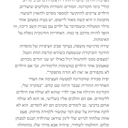
קולי" בימי הקורונה. המורים והמורות מקליטים שיעורים,
הילדים צריכים להתקשר למספר מסוים ולהאזין לשיעור.
מתכונת זו היא קשה מאוד ליישום, יש בעיה במעקב אחר
מילוי המטלות וכשמדובר על ילדים עם בעיות קשב וריכוז, זה
הופך להיות מורכב פי כמה. האחריות החינוכית נופלת על
האימהות.
שירה מרגישה מוצפת, בעיקר סביב הציפיות של מוסדות
החינוך והביקורת שנשמעת כשהיא קורסת תחת הנטל.
"מצפים ממני להתנהל רגיל כאילו יש שני הורים נוכחים.
שאעקוב אחר הילדים במשימות הלימודיות, וכך אם הילדים
לא מקפידים אז 'את לא הורה מתפקד'".
יפית סבורה שהקורונה למעשה העצימה את העדר
האחריות ההורית שכבר היתה שם קודם. "במקרה שלי,
הקורונה הרגילה את אבי ילדיי שהוא לא שולח את הילדים
ללימודים. אם הם הולכים אליו בשלישי, אז הוא לא שולח
אותם ברביעי. גם לימודים מקוונים הם לא לומדים. הוא לא
לוקח אחריות על שום דבר שקשור ללמידה מרחוק. פעם
אחת שלחתי לגרוש שלי לינק שידאג שהילדה תכנס למבחן
וכלום. החלטתי לשחרר, שיהיה אבא בדרך שלו, בהתחלה