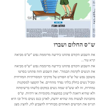
ש"ס החלום ושברו
את השבוע הקודם פתחנו בידיעה מרוממת נפש "ש"ס מביאה
קרא עוד...
את השבוע הקודם פתחנו בידיעה מרוממת נפש "ש"ס מביאה
את הנשים לקדמת הבמה". ואת השבוע הזה פתחנו בסרטו
משובב נפש של ש"ס הפורט על מרכיבי המסורתיות המזרחית
ומכיל נשים כחלק בלתי נפרד מהחיים. אל תקפצו למסקנות
נמהרות, זה לא שש"ס שמה נשים במקום כלשהו ברשימתה
ולא שהיא דואגת לייצוגן במועצות מקומיות או דתיות. ש"ס
מתכוונת לעשות מה שהיא יודעת, לארגן כנס נשים גדול ובו היא
תגייס את חמישים האחוזים מבוחריה להצביע לה, להציג מצג