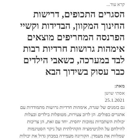
קרא עוד...
הסגרים התכופים, דרישות
החינוך המקוון, הבדידות וקשיי
הפרנסה המחריפים מוצאים
אימהות גרושות חרדיות רבות
לבד במערכה, כשאבי הילדים
כבר עסוק בשידוך הבא
מאת:
אסתי שושן
25.1.2021
גם בזמנים של שגרה, אימהות חרדיות גרושות מתמודדות עם
אתגרים כפולים. הן לרוב צעירות, מטופלות בילדים ובעלות
יכולות השתכרות נמוכות יחסית. יחד עם זאת, הן צריכות
להילחם על הלגיטימציה הקהילתית ועל ניקוי הסטיגמות
שמלוות את מעמדן. הקורונה מעמידה במבחן גדול את יכולות