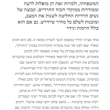
המשפחתי, ולמרות זאת הן מופלות לרעה
וממודרות ממוקדי הכוח החרדיים. קבוצה של
נשים חרדיות החליטה לשנות את המצב,
ומוכנות לשלם כל מחיר שיידרש. גם אם הוא
כולל חרמות ונידוי
אחד מציוני הדרך במאבק הנשי לשוויון במאה ה–20 הוא הקרב
שאליו יצאו לפני 50 שנה עשרות תחקירניות במגזין "ניוזוויק",
שתבעו את מקום עבודתן על שאינו מאפשר להן לכתוב
מאמרים, ומחייב אותן להישאר מאחורי הקלעים בזמן שהגברים
מקבלים את הקרדיט. המאבק הזה הוא הדבר הראשון שבו
אנחנו נזכרים כשאסתי שושן מספרת על ימיה כעיתונאית,
ומבהיר עד כמה הקרב ששושן וחברותיה מנהלות נוגע לזכויות
בסיסיות, שעבור מרבית הנשים בישראל הן דבר מובן מאליו.
"בזמנו כתבתי בעיתונות החרדית", מספרת שושן. "כמו חרדיות
אחרות, עשיתי זאת בשם בדוי. שם העט שלי היה א.שושן.
העורך אומר לך: 'אם את רוצה לכתוב במדור רציני ושגברים
ייקחו אותך ברצינות — מוטב שלא יידעו שאת אישה'. לימים
גיליתי שחלק נכבד מהגברים שכתבו סביבי במדורי הדעות, אם