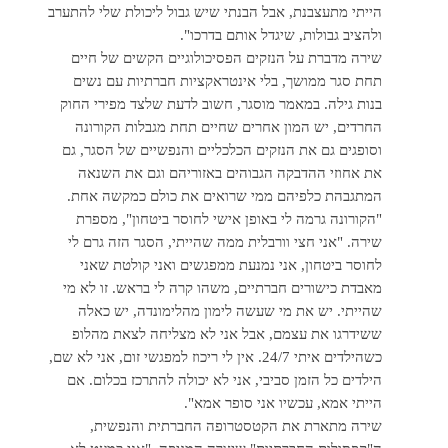
הייתי מתעצבנת, אבל הבנתי שיש גבול ליכולת שלי להתערב
ולהציב גבולות, שיגדל אותם בדרכו".
שירה מדברת על הנזקים הפסיכולוגיים הקשים של חיים
תחת סגר ממושך, בלי אינטראקציות חברתיות עם נשים
בנות גילה. במאמר מוסגר, חשוב לדעת שלצד מפירי החוק
החרדים, יש המון אחרים שחיים תחת מגבלות הקורונה
וסופגים גם את הנזקים הכלכליים והנפשיים של הסגר, גם
את אחוזי ההדבקה הגבוהים באזוריהם וגם את השנאה
המתגבהת כלפיהם ממי שרואים את כולם כמקשה אחת.
"הקורונה גרמה לי באופן אישי לחוסר ביטחון", מספרת
שירה. "אני חצי וורבלית ממה שהייתי, הסגר הזה גרם לי
לחוסר ביטחון, אני נמנעת ממפגשים ואני קולטת שאני
מאבדת כישורים חברתיים, משהו קרה לי בראש. זו לא מי
שהייתי. יש את מי שעשה לימון מהלימונדה, יש כאלה
ששידרגו את עצמם, אבל אני לא מצליחה לצאת מהלופ
כשהילדים איתי 24/7. אין לי ריכוז למפגשי זום, אני לא שם,
הילדים כל הזמן סביבי, אני לא יכולה להתרכז בכלום. אם
הייתי אמא, עכשיו אני סופר אמא".
שירה מתארת את הקטסטרופה החברתית והנפשית,