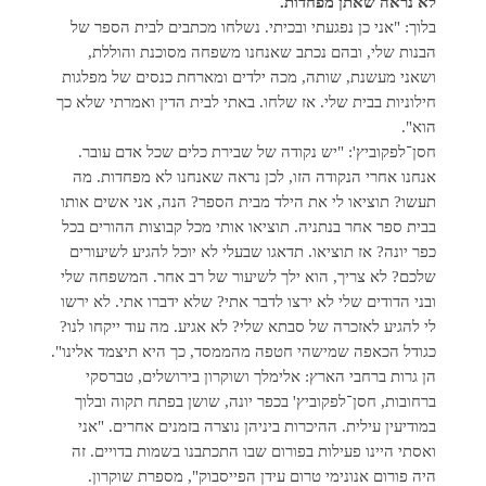
לא נראה שאתן מפחדות.
בלוך: "אני כן נפגעתי ובכיתי. נשלחו מכתבים לבית הספר של
הבנות שלי, ובהם נכתב שאנחנו משפחה מסוכנת והוללת,
ושאני מעשנת, שותה, מכה ילדים ומארחת כנסים של מפלגות
חילוניות בבית שלי. אז שלחו. באתי לבית הדין ואמרתי שלא כך
הוא".
חסן־לפקוביץ': "יש נקודה של שבירת כלים שכל אדם עובר.
אנחנו אחרי הנקודה הזו, לכן נראה שאנחנו לא מפחדות. מה
תעשו? תוציאו לי את הילד מבית הספר? הנה, אני אשים אותו
בבית ספר אחר בנתניה. תוציאו אותי מכל קבוצות ההורים בכל
כפר יונה? אז תוציאו. תדאגו שבעלי לא יוכל להגיע לשיעורים
שלכם? לא צריך, הוא ילך לשיעור של רב אחר. המשפחה שלי
ובני הדודים שלי לא ירצו לדבר אתי? שלא ידברו אתי. לא ירשו
לי להגיע לאזכרה של סבתא שלי? לא אגיע. מה עוד ייקחו לנו?
כגודל הכאפה שמישהי חטפה מהממסד, כך היא תיצמד אלינו".
הן גרות ברחבי הארץ: אלימלך ושוקרון בירושלים, טברסקי
ברחובות, חסן־לפקוביץ' בכפר יונה, שושן בפתח תקוה ובלוך
במודיעין עילית. ההיכרות ביניהן נוצרה בזמנים אחרים. "אני
ואסתי היינו פעילות בפורום שבו התכתבנו בשמות בדויים. זה
היה פורום אנונימי טרום עידן הפייסבוק", מספרת שוקרון.