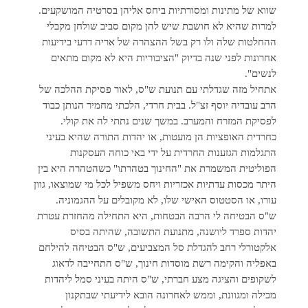
שווא של מתינות ומסורתיות ביחס אליהן בסרטיה המושקעים.
למרות שהיא לא חושבת שיש להן מקום סביב שולחן מקבלי
ההחלטות שלה ולו רק בשל ההצהרה של אריה דרעי בידיעות
אחרונות לפני שנה בדיוק "הציבוריות היא לא מקום מתאים
לנשים".
אתחיל מזה שגדלתי עם תנועת ש"ס, לאור פסיקת ההלכה של
הרב עובדיה יוסף זצ"ל. בבית חרדי, הלכתי מחמיר הנותן כבוד
לפסיקת המזרח והמערב. במשך שנים נתתי לה את קולי.
כחרדית האופציות הן מועטות, או יהדות התורה שהיא בעיני
התגלמות הגזענות החרדית על ידי באי כוחה העסקנות
הפוליטית המשמרת את "החינוך בטהרתו" כשהטהרה היא בין
היתר מכסות עדתיות אכזריות ויחס משפיל לכל מי שמוצאו, גוון
עורו, או הסטטוס האישי שלו, לא מקובלים על ההגמוניה.
ש"ס הבטיחה לי הרבה הבטחות, היא התחילה מהחזרת עטרת
יהדות ספרד ליושנה, מתנועת התשובה, שהיתה בסיס
אלקטורלי רחב להגדלת סל המצביעים, ש"ס הבטיחה להילחם
באפליה והקימה רשת מוסדות חינוך, ש"ס התחייבה לדאוג
לשקופים והציגה מצע חברתי, ש"ס היתה בעיני סמל ליהדות
מכילה ומגוונת, וממש לאחרונה הובא לידיעתי שבתקנון