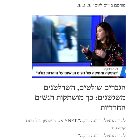
פורסם ב"יום ליום" 28.2.20
הגברים שולטים, השרלטנים
משגשגים: כך מושתקות הנשים
החרדיות
לטור המצולם "דעה בדקה" YNET אסתי שושן בכל פעם
קרא עוד...
לטור המצולם "דעה בדקה"