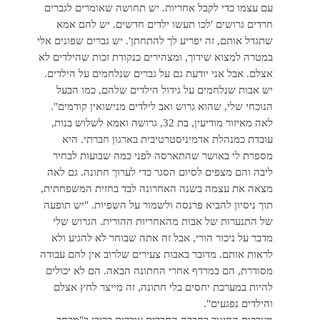
עם עצמו כדי לקבל אחריות. יש תחושה שאומרים לגברים
חרדים גרושים 'לכו תעשו ילדים חדשים. יש להם אמא
שתגדל אותם, זה יפריע לך להתחתן'. יש גברים שפונים אלי
במטרה למצוא שידוך, ומצהירים כנקודת זכות שהילדים לא
אצלם. אבל אני יודעת גם על גברים שנלחמים על הילדים.
יש אבות שנלחמים על גידול הילדים שלהם, כמו הבעל
הנוכחי שלי, שהוא גרוש ואב לילדים מנישואין קודמים".
לאה מאיזור מודיעין, בת 32, גרושה ואמא לשלוש בנות,
עובדת כמנהלת אדמיניסטרטיבית בארגון חברתי. היא
מספרת לי באושר שהתארסה לפני כמה שבועות לבחיר
ליבה והם מצפים לסיום הסגר כדי לערוך חתונה. גם לאה
מצאה את עצמה בשנה האחרונה לבד בחזית המשפחתית,
תוך ניסיון להביא פרנסה ולשמור על השפיות. "יש תופעה
של התנערות של אבות מהאחריות ההורית. הגרוש שלי
מדבר על ניכור הורי, אבל זה אתה שבוחר לא להגיע ולא
לראות אותם. מדובר באבות צעירים שלרוב אין להם עבודה
מסודרת, הם במרדף אחרי החתונה הבאה. הם לא יכולים
להיות במערכת יחסים בלי חתונה, זה מייצר לחץ אצלם
והילדים נפגעים".
מערכות החינוך בחברה החרדית עובדות ברובן ב"מרחב