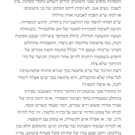
המפלגה מופיע שבני מיעוטים יכולים לשמש כחברי מפלגה, ציון
לשבח. נשים אגב, לא זוכות ליחס המתקן של בני מיעוטים.
אז למה ש"ס הפכה לאכזבה אחת גדולה?
ש"ס למדה להפוך את ההתעניינות ביהדות, הרגש המסורתי,
והרצון לשיבה למקורות למאגר של זהב אלקטורלי. כשהחלה
תנועת התשובה הגדולה, כחלק ממהפך סוציולוגי שנבע מסיבות
רבות, כמו טראומת מלחמת יום כיפור, התפכחות מהחלום
הציוני ומ"כוחי ועוצם ידי" ובכלל כמגמה חוצת מגזרים של
חיפוש משמעות רוחנית לחיים אחרי הנסיון הכושל של כור
ההיתוך שלא צלח.
רשת החינוך של ש"ס מתגאה בכך שהיא מהווה אלטרנטיבה
לכל אלה שלא מתקבלים, היא מתגאה בכך שיש אצלה לימודי
ליבה, אז איפה הקאץ'?
זה מתחיל מכך שהגמוניית החינוך החרדי האשכנזי מכירה
בהחלט במעמדות בתוך הציבור הספרדי. אינה דומה ביתו של
אברך מזרחי פשוט וירא שמיים, חסר מעמד קשרים וכסף,
לביתו של עסקן מזרחי שיושב על ברזיה כלשהי, זה יכול להיות
ח"כ, שר, או אפילו איש תקשורת, או עסקן עם השפעה.
אז למרות שבסוף הסבתות של שתיהן הגיעו מהמקום הלא נכון
בגלובוס, ויתכן וצבע עורן של שתיהן סובל מעודף פיגמנט, עדיין