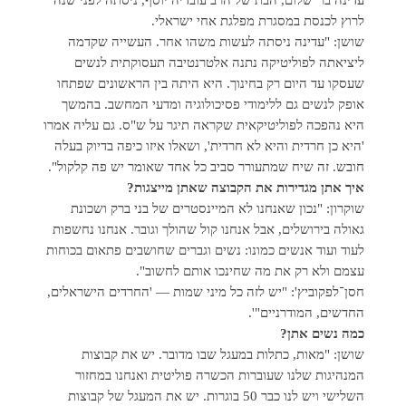
עדינה בר־שלום, הבת של הרב עובדיה יוסף, ניסתה לפני שנה
לרוץ לכנסת במסגרת מפלגת אחי ישראלי.
שושן: "עדינה ניסתה לעשות משהו אחר. העשייה שקדמה
ליציאתה לפוליטיקה נתנה אלטרנטיבה תעסוקתית לנשים
שעסקו עד היום רק בחינוך. היא היתה בין הראשונים שפתחו
אופק לנשים גם ללימודי פסיכולוגיה ומדעי המחשב. בהמשך
היא נהפכה לפוליטיקאית שקראה תיגר על ש"ס. גם עליה אמרו
'היא כן חרדית והיא לא חרדית', ושאלו איזו כיפה בדיוק בעלה
חובש. זה שיח שמתעורר סביב כל אחד שאומר יש פה קלקול".
איך אתן מגדירות את הקבוצה שאתן מייצגות?
שוקרון: "נכון שאנחנו לא המיינסטרים של בני ברק ושכונת
גאולה בירושלים, אבל אנחנו קול שהולך וגובר. אנחנו נחשפות
לעוד ועוד אנשים כמונו: נשים וגברים שחושבים פתאום בכוחות
עצמם ולא רק את מה שחינכו אותם לחשוב".
חסן־לפקוביץ': "יש לזה כל מיני שמות — 'החרדים הישראלים,
החדשים, המודרניים"'.
כמה נשים אתן?
שושן: "מאות, כתלות במעגל שבו מדובר. יש את קבוצות
המנהיגות שלנו שעוברות הכשרה פוליטית ואנחנו במחזור
השלישי ויש לנו כבר 50 בוגרות. יש את המעגל של קבוצות