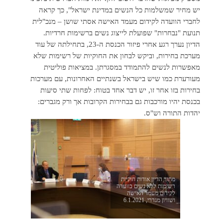
יש מחיר שמשלמות כל הנשים במדינת ישראל", כך קראה
לחברי הוועדה לקידום מעמד האישה אסתי שושן – מנכ"לית
תנועת "נבחרות" שפועלת לייצוג נשים ברשימות חרדיות.
הדיון נערך רגע אחרי פיזור הכנסת ה-23, בתחילתה של עוד
מערכת בחירות, וביקש לבחון את החוקיות של רשימות שלא
מאפשרות לנשים להתמודד במסגרתן. במציאות פוליטית
מעורערת כמו שיש בישראל בשנתיים האחרונות, עם מערכות
בחירות בזו אחר זו, יש דבר אחד בטוח: לפחות שתי סיעות
בכנסת יהיו מורכבות גם בבחירות הקרובות אך ורק מגברים:
יהדות התורה וש"ס.
מתוך הדיון אודות חוקיות
רשימות ללא נשים בוועדה
לקידום מעמד האישה
ושוויון מגדרי, 6.1.2021