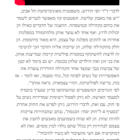
לדברי ד"ר יופי תירוש, משפטנית מאוניברסיטת תל אביב,
"יש פה מאבק שליטה. הסטטוס קוו מאפשר לגברים לשמר
את כוחם בקהילה ובמשפחה. ההצגה של הדברים כאילו הן
יכולות לרוץ, ואף אחד לא עוצר אותן מלהתמודד במפלגות
אחרות או להקים מפלגה של עצמן, היא מאוד מיתממת. הן
חלק מהקהילה שלהן, הן שייכות אליה והדבר הכי לגיטימי
זה לרצות להשתתף במסגרת פוליטית קיימת שמייצגת אותן,
את בני זוגן ואת הילדים שלהן בכנסת. יש גם מימד לא קטן
של צביעות בכך שמצד אחד הקהילה החרדית עוצרת את
האפשרויות של נשים לפתח קול, כוח ומעמד, ואז לומר – אז
בזה, בריצה לפוליטיקה, תהיי עצמאית. נראה אותך".
לפי הגורמים המשפטיים שהשתתפו בדיון שנערך בוועדה
למעמד האישה, לא ניתן לפסול רשימות שמדירות נשים על
פי חוק. עם זאת, לדברי תירוש, ניתן לפרש את החוק אחרת.
"בסעיף 4 ל"חוק יסוד: הכנסת", נכתב שהבחירות צריכות
להיות שוות. הן לא שוות כשמונעים מאנשים להציג את
עצמם לבחירות רק בגלל שהם נולדו למין מסוים. זאת לא
דמוקרטיה אם חצי מהציבור לא כשיר להיבחר".