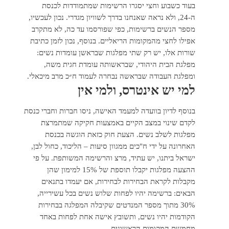
בעוד כשבוע וחצי יסגרו הרשימות שמתמודדות לכנסת
ה-24, ולא נראה שאנחנו בדרך לשוויון מגדרי. נכון לעכשיו,
מספר הנשים ברשימות, כפי שפורסמו עד כה, לא מתקרב
אפילו לחצי מהמקומות הריאליים. בנוסף, נכון לזמן כתיבת
שורות אלו, יש רק שתי מפלגות שבראשן עומדות נשים:
מפלגת הבית היהודי, שבראשותה עומדת חגית משה,
ומפלגת העבודה שבראשה נבחרה לעמוד ח״כ מרב מיכאלי.
למי יש אינטרס, ולמי אין
בנוסף לדיון בוועדה למעמד האישה, ניסו חברות וחברי כנסת
לקדם שינוי במצב הקיים באמצעות חקיקה שמתמרצת
מפלגות לשלב נשים. הצעת חוק כזאת הוגשה בכנסת
האחרונה על ידי ח"כים ממגוון סיעות – הליכוד, כחול לבן,
ישראל ביתנו, יש עתיד, מרצ והרשימה המשותפת. על פי
ההצעה מפלגות יקבלו תוספת של 15% למימון שהן
מקבלות לקראת הבחירות לבחירות, אם יעמדו בתנאים
הבאים: ברשימה יהיו לפחות שלוש נשים בכל עשירייה,
30% מתוך מספר המנדטים שקיבלה המפלגה בבחירות
הקודמות יהיו נשים, ותשובץ אישה אחת לפחות באחד
מחמשת המקומות הראשונים.