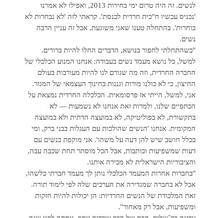
לנשים. זה היה טרום ימי בחירות 2013, ואפילו לא אמרנו
'נכניס עכשיו ח"כית חרדית לכנסת'. קראתי לזה 'לא נבחרות לא
בוחרות'. בהתחלה טענו שאני משוגעת, אבל זה עניין הרבה
נשים.
"כשהתחלתי לחפור בנושא, הדברים החלו להיות ברורים.
למשל, כל נושא מעמד נשים בעבודה: אנחנו המנוע הכלכלי של
החברה החרדית, וזה מה שגורם לנו להיות מעורבות בעולם
החיצון, כי לא כולנו מורות וגננות בחינוך העצמאי של המגזר.
אני, למשל, הייתי אז פרסומאית. הכלכלה החרדית נמצאת על
הכתפיים שלנו, ולמרות זאת אנחנו לא נשמעות — לא
בתקשורת, לא בפוליטיקה, לא במועצה הדתית ולא במועצה
המקומית. אנחנו 'הנשים שהולכות עם העגלות בבני ברק, ומי
בכלל חושב שיש להן דעה על משהו'. אני מוקפת בנשים עם
דעות שמשפיעות וכותבות, אבל הכל מוסתר תחת שכבה עבה,
והציבוריות הישראלית לא מכירה אותנו.
"בחברות אחרות המעמד הכלכלי נותן לך מעמד חברתי כלשהו,
אבל לא בחברה שמגדירה את הערכים שלה לפי לימוד תורה.
זאת המלכודת של הנשים החרדיות: הן יכולות להיות חזקות
ומשפיעות, אבל רק מאחור".