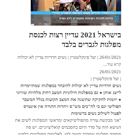
בישראל 2021 עדיין רצות לכנסת
מפלגות לגברים בלבד
26/01/2021 | יעל פינקלשטיין | נשים חרדיות עדיין לא יכולות
קרא עוד...
26/01/2021
| יעל פינקלשטיין |
נשים חרדיות עדיין לא יכולות להיבחר במפלגות שמתיימרות
לייצג אותן ● גם במפלגות חילוניות המצב רחוק מלהיות שוויוני
● יוזמות לחקיקה שתשנה את המצב תקועות בגלל המשבר
הפוליטי וגם כי לח"כים מש"ס ויהדות התורה אין אינטרס
לפעול לשילוב נשים ברשימות
"אני מבקשת עזרה מהפוליטיקאים ומראשי המפלגות לשים את
הנושא הזה על סדר היום בהסכמים קואליציוניים. יש פה
מספיק מפלגות שהדבר חשוב להן. לאלימות הפוליטית כלפינו