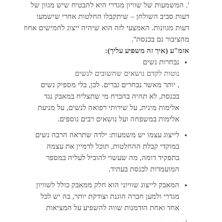
'. המשמעות של שוויון מגדרי היא להבטיח שיש מגוון של
דעות סביב השולחן – שיתקבלו החלטות אחרי שישמעו
דעות מגוונות. האמצעי לזה הוא שיהיה ייצוג לחמישים אחוז
מהציבור גם בכנסת".
אזמ"ע (איך זה משפיע עליך)
:
נבחרות נשים
נוטות לקדם נושאים שחשובים לנשים
, יותר מאשר נבחרים גברים. לכן, בלי מספיק נשים
בכנסת, לא תהיה בהכרח מי שתצליח במאבק נגד
אלימות מינית, על שירותי רפואה לנשים, על מניעת
אלימות במשפחה ועל נושאים רבים נוספים.
לייצוג עצמו יש משמעות: ילדה שתראה הרבה נשים
במוקדי קבלת ההחלטות, תוכל לדמיין את עצמה
בתפקיד דומה, מה שעשוי להוביל לעליה במספר
המועמדות לכנסת בעתיד.
המאבק לייצוג שוויוני הוא חלק ממאבק כולל לשוויון
מגדרי ולמען חברה הוגנת וצודקת יותר, בה יש לכל
אחד ואחת הזדמנות שווה להשפיע על המציאות