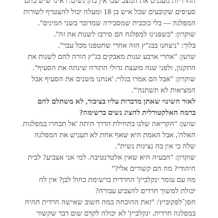
החרדיות מעגנים את המצב שבו אין בהן נשים. ראינו שיש בהם
סעיפים שקובעים שכל איש בן 18 ומעלה יכול להצטרף לשורות
המפלגה — בלי כוכבית שמסבירה שמדובר בשני המינים".
שוקרון: "כשפנינו למפלגה הם סירבו לשנות את זה".
בלוך: "ניצחנו בבג"ץ הזה אחרי שחטפנו מכל עבר".
שושן: "אחרי ארבע שנות מאבקים בג"ץ הורה להם לשנות את
התקנון, ולפני שנה מועצת גדולי התורה שינתה את הסעיף".
שוקרון: "אבל הם אמרו בגלוי: 'אנחנו משנים את הסעיף אבל
המציאות לא תשתנה'".
לאור השינוי שאתן מדברות עליו בציבור, לא משתלם להם
ברמה האלקטורלית להציג נשים ברשימה?
שושן: "הקריאה שלנו בתחילת הדרך היתה 'אל תבחרו במפלגות
האלה', אבל האמת היא שאף אחת לא תעניש את המפלגה
שלה כי אין בה נציגות נשית".
שוקרון: "הבעיה היא שאין אלטרנטיבה. למי אני אצביע? לבית
היהודי? מה הם קשורים אלי?"
מה עם עומר ינקלביץ' החרדית ברשימת כחול לבן? אין לה
יכולת למשוך חרדים להצביע עבורה?
חסן־לפקוביץ': "זאת ההוכחה כמה חשוב שאישה חרדית תהיה
במפלגה חרדית. ינקלביץ' לא יכולה לקדם שום דבר שקשור