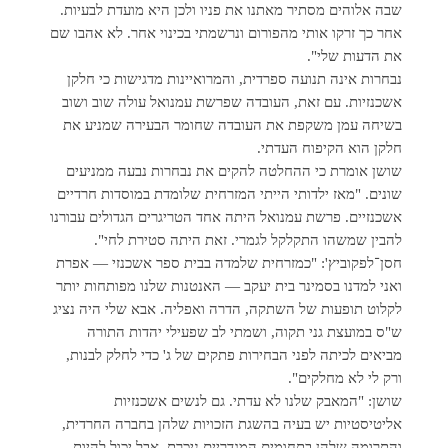
שבה אלוהים מסתיר מאתנו את פניו ולכן היא מועדת לבעיות.
אחר כך זרקו אותי מהפורום ונרשמתי בכינוי אחר. לא אהבו שם
את הדעות שלי".
נבחרות אינה תנועה ספרדית, והמרואיינות מדגישות כי חלקן
אשכנזיות. עם זאת, העובדה שפרשת עמנואל עולה שוב ושוב
בשיחה עמן משקפת את העובדה שחומר הבעירה שמניע את
חלקן הוא הקיפוח העדתי.
שושן אומרת כי ההחלטה להקים את נבחרות נבעה ממניעים
שונים. "מאז ילדותי הייתי המזרחית שלומדת במוסדות חרדיים
אשכנזיים. פרשת עמנואל היתה אחד הטריגרים הגדולים עבורנו
להבין שמשהו התקלקל לגמרי. זאת היתה סטירת לחי".
חסן־לפקוביץ': "כמזרחית שלמדה בבית ספר אשכנזי — אפרת
ואני למדנו בסמינר בית יעקב — האנטנות שלנו מפותחות יותר
לקלוט תופעות של השתקה, הדרה ואפליה. אבא שלי היה נציג
ש"ס במועצת גני תקוה, ושמתי לב שפעילי יהדות התורה
מביאים לכיתה לפני הבחירות פתקים של ג' כדי לחלק לבנות,
ורק לי לא מחלקים".
שושן: "המאבק שלנו לא עדתי. גם לנשים אשכנזיות
אליטיסטיות יש בעיה בהשגת הזכויות שלהן בחברה החרדית,
והתרומה שלהן בתחומים המגדריים ניכרת. אבל יכול להיות