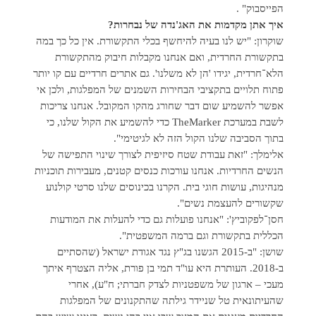
הפייסבוק" .
איך אתן מקדמות את האג'נדה של נבחרות?
שוקרון: "יש לנו בעיה להיחשף בכלי התקשורת. אין כל כך במה
בתקשורת החרדית, ואם אנחנו מקבלות חיבוק מהתקשורת
הלא־חרדית, יגידו 'הן לא משלנו'. גם אתרים חרדיים עם קו יותר
פתוח תלויים בתקציבי הבחירות השמנים של המפלגות, ולכן אי
אפשר להשמיע שום דבר שחורג מהקו המקובל. אנחנו צריכות
לשבת במערכת TheMarker כדי להשמיע את הקול שלנו, כי
בתוך הסביבה שלנו הקול הזה לא לגיטימי".
אלימלך: "זאת עבודת שטח סיזיפית לצורך שינוי התפישה של
הנשים החרדיות. אנחנו עורכות כנסים קטנים, מעבירות תוכניות
מנהיגות, עושות חוגי בית. הקרנו בכינוסים שלנו סרטי קולנוע
שקשורים להעצמת נשים".
חסן־לפקוביץ': "אנחנו פועלות גם כדי להעלות את המודעות
הכללית בתקשורת וגם ברמה המשפטית".
שושן: "ב-2015 הגשנו בג"ץ נגד אגודת ישראל (שהסתיים
ב-2018. העותרת היא עו"ד תמי בן פורת, אליה הצטרף איתך
מעכי – ארגון של משפטניות לצדק חברתי; ח"ע), אחרי
שהעיתונאית טל שניידר גילתה שהתקנונים של המפלגות