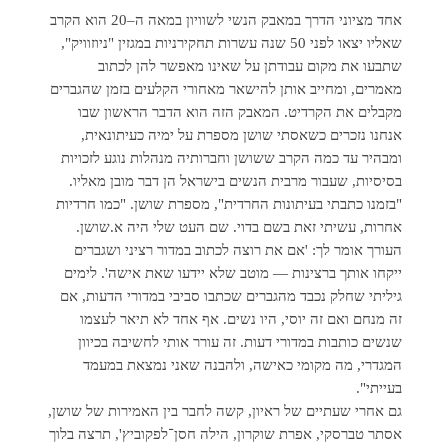
אחד מציוני הדרך במאבק הנשי לשוויון במאה ה–20 הוא הקרב
שאליו יצאו לפני 50 שנה עשרות תחקירניות במגזין "ניוזוויק",
שתבעו את מקום עבודתן על שאינו מאפשר להן לכתוב
מאמרים, ומחייב אותן להישאר מאחורי הקלעים בזמן שהגברים
מקבלים את הקרדיט. המאבק הזה הוא הדבר הראשון שבו
אנחנו נזכרים כשאסתי שושן מספרת על ימיה כעיתונאית,
ומבהיר עד כמה הקרב ששושן וחברותיה מנהלות נוגע לזכויות
בסיסיות, שעבור מרבית הנשים בישראל הן דבר מובן מאליו.
"בזמנו כתבתי בעיתונות החרדית", מספרת שושן. "כמו חרדיות
אחרות, עשיתי זאת בשם בדוי. שם העט שלי היה א.שושן.
העורך אומר לך: 'אם את רוצה לכתוב במדור רציני ושגברים
ייקחו אותך ברצינות — מוטב שלא יידעו שאת אישה'. לימים
גיליתי שחלק נכבד מהגברים שכתבו סביבי במדורי הדעות, אם
זה מנחם ואם זה יוסי, היו נשים. אף אחד לא תיאר לעצמו
שנשים כותבות במדורי דעות. זה עורר אותי לחשיבה בכיוון
המגדרי, מה מקומי כאישה, ולהבנה שאני נמצאת במעמד
בעייתי".
גם אחרי שעתיים של ראיון, קשה לחבר בין האמירות של שושן,
אסתר טברסקי, אפרת שוקרון, הילה חסן־לפקוביץ', תרצה בלוך