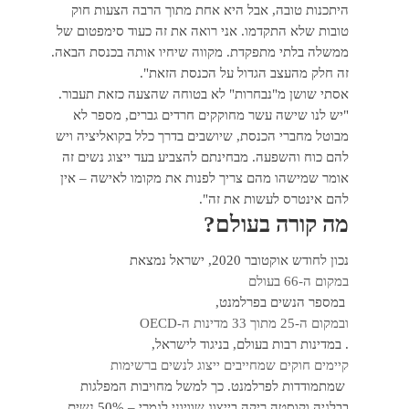
היתכנות טובה, אבל היא אחת מתוך הרבה הצעות חוק
טובות שלא התקדמו. אני רואה את זה כעוד סימפטום של
ממשלה בלתי מתפקדת. מקווה שיחיו אותה בכנסת הבאה.
זה חלק מהעצב הגדול על הכנסת הזאת".
אסתי שושן מ"נבחרות" לא בטוחה שהצעה כזאת תעבור.
"יש לנו שישה עשר מחוקקים חרדים גברים, מספר לא
מבוטל מחברי הכנסת, שיושבים בדרך כלל בקואליציה ויש
להם כוח והשפעה. מבחינתם להצביע בעד ייצוג נשים זה
אומר שמישהו מהם צריך לפנות את מקומו לאישה – אין
להם אינטרס לעשות את זה".
מה קורה בעולם?
נכון לחודש אוקטובר 2020, ישראל נמצאת
במקום ה-66 בעולם
במספר הנשים בפרלמנט,
ובמקום ה-25 מתוך 33 מדינות ה-OECD
. במדינות רבות בעולם, בניגוד לישראל,
קיימים חוקים שמחייבים ייצוג לנשים ברשימות
שמתמודדות לפרלמנט. כך למשל מחויבות המפלגות
בבלגיה וקוסטה ריקה בייצוג שוויוני לגמרי – 50% נשים