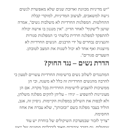
"יש מדיניות מכוונת וארוכת שנים שלא מאפשרת לנשים
גישה למשאבים, לעיצוב המדיניות, למוקדי קבלת
ההחלטות. המפלגות החרדיות לא משלבות נשים", אמרה
שושן ל"שקוף" לאחר הדיון. "אין מנגנון בו אישה יכולה
להתפקד למפלגה חרדית כלשהי כי המפלגות סגורות
והנציגים נבחרים על ידי הרבנים. הנשים החרדיות לא
מיוצגות ואף אחד לא יכול לשנות את המצב לטובתן.
השערים סגורים".
הדרת נשים – נגד החוק?
המתנגדים לשלוב נשים ברשימות החרדיות עשויים לטעון כי
להרבה מהנשים החרדיות זה כלל לא משנה, וכי הן
ממשיכות להצביע לרשימות החרדיות בכל מקרה. אם הן
מעוניינות להשפיע – יגידו – עליהן להקים מפלגה משלהן,
ולא לכפות את השילוב במפלגות הקיימות. ניסיון זה, אגב,
הוליד בעבר מפלגה בשם "ובזכותן", שלא עברה את אחוז
החסימה.
"צריך לזכור שבמערכת השיקולים של בוחרת יש עוד
שיקולים. גם בקרב ציבורים מאוד ליברליים הסוגיה של ייצוג