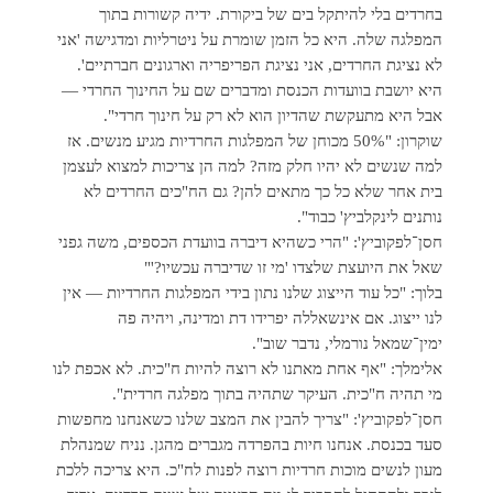
בחרדים בלי להיתקל בים של ביקורת. ידיה קשורות בתוך
המפלגה שלה. היא כל הזמן שומרת על ניטרליות ומדגישה 'אני
לא נציגת החרדים, אני נציגת הפריפריה וארגונים חברתיים'.
היא יושבת בוועדות הכנסת ומדברים שם על החינוך החרדי —
אבל היא מתעקשת שהדיון הוא לא רק על חינוך חרדי".
שוקרון: "50% מכוחן של המפלגות החרדיות מגיע מנשים. אז
למה שנשים לא יהיו חלק מזה? למה הן צריכות למצוא לעצמן
בית אחר שלא כל כך מתאים להן? גם הח"כים החרדים לא
נותנים לינקלביץ' כבוד".
חסן־לפקוביץ': "הרי כשהיא דיברה בוועדת הכספים, משה גפני
שאל את היועצת שלצדו 'מי זו שדיברה עכשיו?'"
בלוך: "כל עוד הייצוג שלנו נתון בידי המפלגות החרדיות — אין
לנו ייצוג. אם אינשאללה יפרידו דת ומדינה, ויהיה פה
ימין־שמאל נורמלי, נדבר שוב".
אלימלך: "אף אחת מאתנו לא רוצה להיות ח"כית. לא אכפת לנו
מי תהיה ח"כית. העיקר שתהיה בתוך מפלגה חרדית".
חסן־לפקוביץ': "צריך להבין את המצב שלנו כשאנחנו מחפשות
סעד בכנסת. אנחנו חיות בהפרדה מגברים מהגן. נניח שמנהלת
מעון לנשים מוכות חרדיות רוצה לפנות לח"כ. היא צריכה ללכת