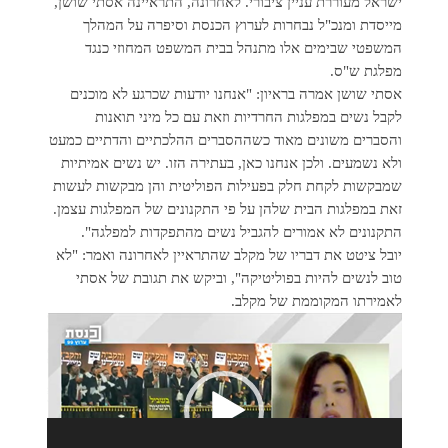
ישראל מעוררת עניין ציבורי. לאחרונה, התראיינה אסתי שושן,
מייסדת ומנכ"ל נבחרות לערוץ הכנסת וסיפרה על המהלך
המשפטי שבימים אלו מתנהל בבית המשפט המחוזי כנגד
מפלגת ש"ס.
אסתי שושן אמרה בראיון: "אנחנו יודעות שכרגע לא מוכנים
לקבל נשים במפלגות החרדיות וזאת עם כל מיני תואנות
והסברים משונים מאוד כשההסברים ההלכתיים והדתיים כמעט
ולא נשמעים. ולכן אנחנו כאן, בעתירה הזו. יש נשים אמיתיות
שמבקשות לקחת חלק בפעילות הפוליטית והן מבקשות לעשות
זאת במפלגות הבית שלהן על פי התקנונים של המפלגות עצמן.
התקנונים לא אמורים להגביל נשים מהתפקדות למפלגה".
יובל ציטט את דבריו של מקלב שהתראיין לאחרונה ואמר: "לא
טוב לנשים להיות בפוליטיקה", וביקש את תגובת של אסתי
לאמירתו המקוממת של מקלב.
נגן
וידאו