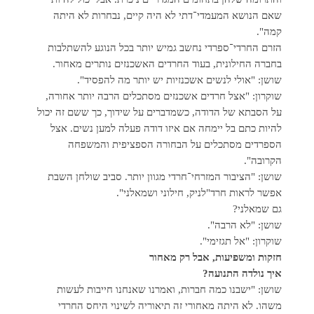
שאם הנושא המעמדי־דתי לא היה קיים, נבחרות לא היתה
קמה".
הזרם החרדי־ספרדי נחשב גמיש יותר בכל הנוגע להשתלבות
בחברה החילונית, בעוד החרדים האשכנזים נותרים מאחור.
שושן: "אולי לנשים אשכנזיות יש יותר מה להפסיד".
שוקרון: "אצל חרדים אשכנזים מסתכלים הרבה יותר אחורה,
על הסבתא של הדודה, כשמדברים על שידוך, כך ששם זה יכול
להיות כתם בל יימחה אם איזו דודה פעלה למען נשים. אצל
הספרדים מסתכלים על הבחורה הספציפית והמשפחה
הקרובה".
שושן: "הציבור המזרחי־חרדי מגוון יותר. סביב שולחן השבת
אפשר לראות חרד"לניק, חילוני ושמאלני".
גם שמאלני?
שושן: "לא הרבה".
שוקרון: "אל תגזימי".
חזקות ומשפיעות, אבל רק מאחור
איך נולדה התנועה?
שושן: "ישבנו כמה חברות, ואמרנו שאנחנו חייבות לעשות
משהו. לא היתה מאחורי זה תיאוריה לשינוי היחס החרדי