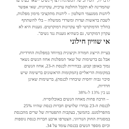
לדבריה, "הסירוב של המפלגות לצרף נשים יישאר בעינו עד
שהמדינה לא תקבל החלטה ערכית, עקרונית, שאי אפשר
ליהנות ממנעמי השלטון – ליהנות מתקציבי מימון מפלגות,
לשבת בראשות ועדות ומשרדי ממשלה – בלי להשתתף
בהליך הדמוקרטי לפי עקרונות דמוקרטים. גזענות היא לא
עקרון דמוקרטי, גם כשהיא גזענות נגד נשים".
אי שוויון חילוני
בעיית הייצוג חמורה וקיצונית במיוחד במפלגות החרדיות,
אבל גם ברשימות של שאר המפלגות אחוז הנשים נשאר
נמוך באופן קבוע. בבחירות לכנסת ה-23, אחוז הנשים
במקומות הריאליים (המקומות הראשונים ברשימה שיש
סיכוי גבוה יחסית שיבחרו לכנסת), ברשימות שאינן
חרדיות,
נע בין 13% ל-38%
– הרבה פחות מאחוז הנשים באוכלוסייה.
לכנסת ה-23 נבחרו שלושים חברות כנסת שהיוו 25%
מהפרלמנט. בהמשך, בעקבות התפטרות של שרים מהכנסת
במסגרת החוק הנורווגי, הצטרפו ארבע חברות כנסת נוספות
וכיום מספר הנשים בכנסת עומד על 34.