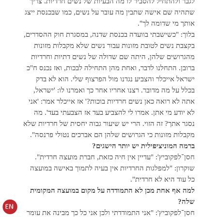
לגבר ולהתחיל להסביר לו מה הבעיות של נשים חרדיות. צריך
שתהיה שם אישה שתבין מה עובר על נשים, כמו שבכנסת ייצג
אותך מי שדומה לך".
בלוך: "כשישבתי בוועדה בכנסת שדנה, במסגרת חוק ההסדרים,
בקצבת נשים לטובת מזונות עבור נשים שלא מקבלות מזונות
מהגרושים שלהן, היתה שם שדולה של נשים דתיות וחרדיות
ברובן. התחלנו לדבר, ואחת מהן התחילה לבכות, ואז נכנס ח"כ
ישראל אייכלר והצביע נגדנו מול הפרצוף שלי. הוא לא בדק
בכלל על מה מדובר. רצנו אחריו אחר כך ואמרנו לו: 'ישראל,
אתה לא רואה כאן נשים חרדיות בוכות?' אז אייכלר אמר: 'אני
לא יודע מי אתן. אמרו לי להצביע בעד אז הצבעתי בעד'. מה
נסגר אתך? זה הזוי. הרי יש שיעור גבוה יחסית של חרדיות שלא
מקבלות מזונות כי הגרושים שלהן הם אברכים נטולי פרנסה".
ברמה המוניציפילית יש יותר הישגים?
חסן־לפקוביץ': "עדיין אין חיה כזאת, חברת מועצה חרדית".
שוקרון: "למפלגות החרדיות אין בעיה לתמוך באישה במועצה
כל עוד היא לא חרדית".
למה אף אחת מכן לא התמודדה על מקום במועצה המקומית
שלה?
חסן־לפקוביץ': "אני התמודדתי ולכן אני כל כך מבינה את עומר