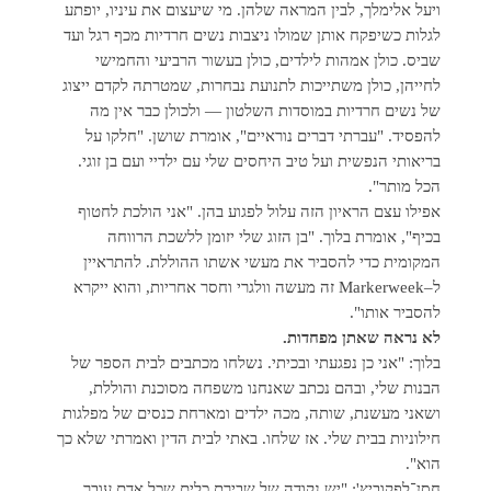
ויעל אלימלך, לבין המראה שלהן. מי שיעצום את עיניו, יופתע
לגלות כשיפקח אותן שמולו ניצבות נשים חרדיות מכף רגל ועד
שביס. כולן אמהות לילדים, כולן בעשור הרביעי והחמישי
לחייהן, כולן משתייכות לתנועת נבחרות, שמטרתה לקדם ייצוג
של נשים חרדיות במוסדות השלטון — ולכולן כבר אין מה
להפסיד. "עברתי דברים נוראיים", אומרת שושן. "חלקו על
בריאותי הנפשית ועל טיב היחסים שלי עם ילדיי ועם בן זוגי.
הכל מותר".
אפילו עצם הראיון הזה עלול לפגוע בהן. "אני הולכת לחטוף
בכיף", אומרת בלוך. "בן הזוג שלי יזומן ללשכת הרווחה
המקומית כדי להסביר את מעשי אשתו ההוללת. להתראיין
ל–Markerweek זה מעשה וולגרי וחסר אחריות, והוא ייקרא
להסביר אותו".
לא נראה שאתן מפחדות.
בלוך: "אני כן נפגעתי ובכיתי. נשלחו מכתבים לבית הספר של
הבנות שלי, ובהם נכתב שאנחנו משפחה מסוכנת והוללת,
ושאני מעשנת, שותה, מכה ילדים ומארחת כנסים של מפלגות
חילוניות בבית שלי. אז שלחו. באתי לבית הדין ואמרתי שלא כך
הוא".
חסן־לפקוביץ': "יש נקודה של שבירת כלים שכל אדם עובר.