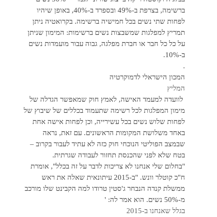
ברשימה, בצרפת ב-49% ובספרד ב-40%, באופן שיהיו
לפחות שתי נשים בכל חמישיה ברשימה. בקרואטיה ניתן
תמריץ למפלגות שמשבצות נשים ברשימות: המימון שניתן
על כל כל חבר או חברת מפלגה, גבוה עבור מועמדות נשים
ב-10%.
.
המכון הישראלי לדמוקרטיה
המליץ
לוועדה למעמד האישה, לאמץ חוק שמאפשר הגדלה של
מימון המפלגות לכל רשימה שתעמוד בכללים של שיבוץ של
לפחות שלוש נשים בכל עשירייה, וכן לפחות אישה אחת
באחד משלושת המקומות הראשונים. עם זאת, נראה
שבמצב הפוליטי הנוכחי חוק כזה לא עתיד לעבור בקרוב –
בטח שלא לפני שהכנסת תחזור לעבודה שגרתית.
"בחלום שלי אנחנו לא צריכות לדבר על זה בכלל", אומרת
ח"כ קוטלר וונש. "ב-2015 עיתונאית שאלה את ראש
ממשלת קנדה הנבחר ג'סטין טרודו למה הקבינט שלו מורכב
מ-50% נשים. הוא אמר לה: '
בגלל שאנחנו ב-2015