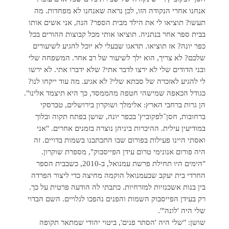
אנחנו אחרי הנקודה הזו, לכן נראה שאנחנו לא מפחדות. מה
תעשו? תוציאו לי את הילד מבית הספר? הנה, אני אשים אותו
בבית ספר אחר בנתניה. תוציאו אותי מכל קבוצות ההורים בכל
כפר יונה? אז תוציאו. תדאגו שבעלי לא יוכל להגיע לשיעורים
שלכם? לא צריך, הוא ילך לשיעור של רב אחר. המשפחה שלי
ובני הדודים שלי לא ירצו לדבר אתי? שלא ידברו אתי. לא ירשו
לי להגיע לאזכרה של סבתא שלי? לא אגיע. מה עוד ייקחו לנו?
כגודל הכאפה שמישהי חטפה מהממסד, כך היא תיצמד אלינו".
הן גרות ברחבי הארץ: אלימלך ושוקרון בירושלים, טברסקי
ברחובות, חסן־לפקוביץ' בכפר יונה, שושן בפתח תקוה ובלוך
במודיעין עילית. ההיכרות ביניהן נוצרה בזמנים אחרים. "אני
ואסתי היינו פעילות בפורום שבו התכתבנו בשמות בדויים. זה
היה פורום אנונימי טרום עידן הפייסבוק", מספרת שוקרון.
"הימים היו תחילת פרשת עמנואל, ב-2010, כשבבית הספר
החרדי בית יעקב שבעמנואל הוקמה מחיצה כדי ליצור הפרדה
בין בנות אשכנזיות למזרחיות. כתבתי לה הודעה פרטית על כך.
רק בעידן הפייסבוק השמות והפנים נהפכו לגלויים. השם הבדוי
שלי היה 'לונה'".
שושן: "שלי היה 'הסתר פנים', ביטוי יהודי שמתאר תקופה