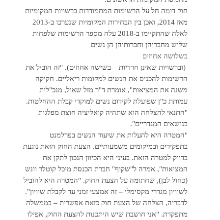
חוק דומה חל על הרשימות המתמודדות ברשויות המקומיות
מאז 2014, ואכן בין הבחירות המקומיות שנערכו ב-2013
לאלה שהתקיימו ב-2018 עלה מספר הרשימות שלפחות
שליש מחבריהן וחברותיהן הן נשים
בשלושה אחוזים
(וברשויות שאינן חרדיות – בשישה אחוזים). "זה הוביל את
הרשימות להכניס את הנשים למקומות ריאליים. חקיקה
משנה את המציאות", אומרת ד"ר מזל שאול, מנכ"לית
עמותת כ"ן שפועלת לקידום נשים למוקדי קבלת ההחלטות.
"התנאי להצלחה הוא שתהיה קואליציה חוצת מפלגות
בנושאים המגדריים".
"המטרה היא להעלות את שיעור הנשים בפרלמנט
בתפקידים ובמיקומים משמעותיים. הצעת החוק הזאת נוגעת
בדיוק למטרה הזאת. בעיני היא הכיוון הנכון לתקן את
המציאות", אמרה ל"שקוף" חברת הכנסת מיכל קוטלר וונש
(כחול לבן), שחתומה על הצעת החוק. "המטרה היא להוביל
לשוויון מגדרי מקסימלי – זה אמצעי זמני עד לקבלת שוויון".
לדבריה, הצלחה של הצעת חוק כזאת אפשרית – בממשלה
מתפקדת. "אני חושבת שיש היתכנות להצעת החוק, אפילו