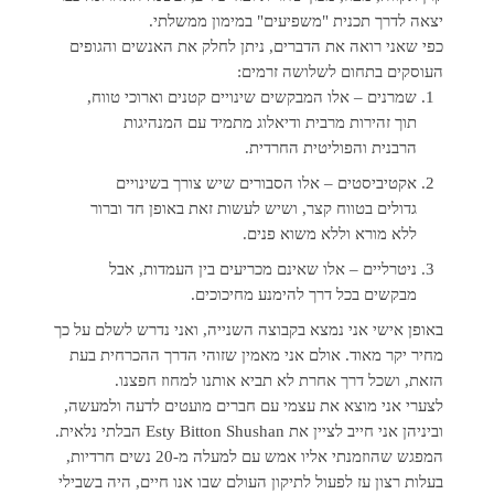
יצאה לדרך תכנית "משפיעים" במימון ממשלתי.
כפי שאני רואה את הדברים, ניתן לחלק את האנשים והגופים
העוסקים בתחום לשלושה זרמים:
שמרנים – אלו המבקשים שינויים קטנים וארוכי טווח,
תוך זהירות מרבית ודיאלוג מתמיד עם המנהיגות
הרבנית והפוליטית החרדית.
אקטיביסטים – אלו הסבורים שיש צורך בשינויים
גדולים בטווח קצר, ושיש לעשות זאת באופן חד וברור
ללא מורא וללא משוא פנים.
ניטרליים – אלו שאינם מכריעים בין העמדות, אבל
מבקשים בכל דרך להימנע מחיכוכים.
באופן אישי אני נמצא בקבוצה השנייה, ואני נדרש לשלם על כך
מחיר יקר מאוד. אולם אני מאמין שזוהי הדרך ההכרחית בעת
הזאת, ושכל דרך אחרת לא תביא אותנו למחוז חפצנו.
לצערי אני מוצא את עצמי עם חברים מועטים לדעה ולמעשה,
וביניהן אני חייב לציין את Esty Bitton Shushan הבלתי נלאית.
המפגש שהוזמנתי אליו אמש עם למעלה מ-20 נשים חרדיות,
בעלות רצון עז לפעול לתיקון העולם שבו אנו חיים, היה בשבילי