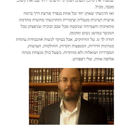
שמעתי את קולכן הנעים העקרוני הדעתני ויחד עם זאת קשוב,
מכבד, מכיל.
ואז הרגשתי שאתן יחד וכל אחת בנפרד פורצת דרך ברמה
אישית רעיונית מנטלית וציבורית והתרגשתי מהשיח מהרמה
מהאיכות והצמיחה שניבטה מכל שבב זכוכית שניפצתן בכל
הנקשר במושג נשים ומקומן.
תודה לך מ. על החיזוקים, אבל בעיקר לנשות #הנבחרת עתודת
מנהיגות חרדיות, המנפצות תקרות, החולמות, העושות,
המבררות ושואלות ולא מוותרות. כשעל כולן מנצחת מנחה
אלופה אחת, שלי רפפורט.