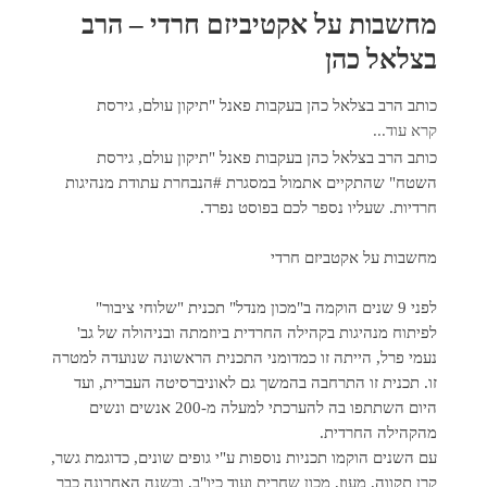
מחשבות על אקטיביזם חרדי – הרב
בצלאל כהן
כותב הרב בצלאל כהן בעקבות פאנל "תיקון עולם, גירסת
קרא עוד...
כותב הרב בצלאל כהן בעקבות פאנל "תיקון עולם, גירסת
השטח" שהתקיים אתמול במסגרת #הנבחרת עתודת מנהיגות
חרדיות. שעליו נספר לכם בפוסט נפרד.
מחשבות על אקטביזם חרדי
לפני 9 שנים הוקמה ב"מכון מנדל" תכנית "שלוחי ציבור"
לפיתוח מנהיגות בקהילה החרדית ביוזמתה ובניהולה של גב'
נעמי פרל, הייתה זו כמדומני התכנית הראשונה שנועדה למטרה
זו. תכנית זו התרחבה בהמשך גם לאוניברסיטה העברית, ועד
היום השתתפו בה להערכתי למעלה מ-200 אנשים ונשים
מהקהילה החרדית.
עם השנים הוקמו תכניות נוספות ע"י גופים שונים, כדוגמת גשר,
קרן תקווה, מעוז, מכון שחרית ועוד כיו"ב, ובשנה האחרונה כבר