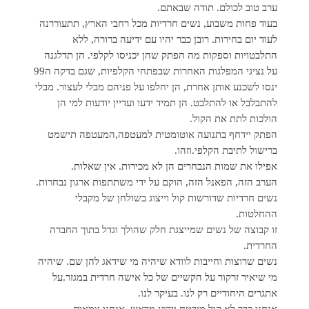
ערב טוב לכולם. תודה שבאתם.
בעוד פחות משבוע, נשים חרדיות מכל רחבי הארץ, תתעוררנה
לעוד יום בחירות. רובן כבר יהיו עם ידיעה ברורה, ללא
התלבטויות וספקות מה הפתק שהן יכניסו לקלפי. הן תדלגנה
על נציגי המפלגות האחרות שבפתחי הקלפיות, שגם בדקה ה99
ינסו לשכנע אותן אחרת, הן יחלפו על פניהם מבלי לעצור. מבלי
להתבלבל או להתלבט. הן תמיד ידעו ועדיין יודעות למי הן
הולכות לתת את הקול.
הפתק יידחף בתנועה אוטומטית למעטפה,המעטפה תישמט
ברישול לתיבת הקלפי.וזהו.
אפילו את שמות הנבחרים הן לא מכירות. אין שאלות.
הערב הזה, הפאנל הזה, הוקם על ידי משתתפות ארגון נבחרות.
נשים חרדיות שדורשות קול וייצוג בשולחן של מקבלי
ההחלטות.
זו קבוצה של נשים שמייצגת חלק שהולך וגדל בתוך החברה
החרדית.
נשים שרוצות וחייבות לוודא שיהיה מי שידאג להן שם. שיהיה
מי שיאיר זרקור על הקשיים של כל אישה חרדית במגזר.על
אתגרים היחודיים רק לנו. בעיקר לנו.