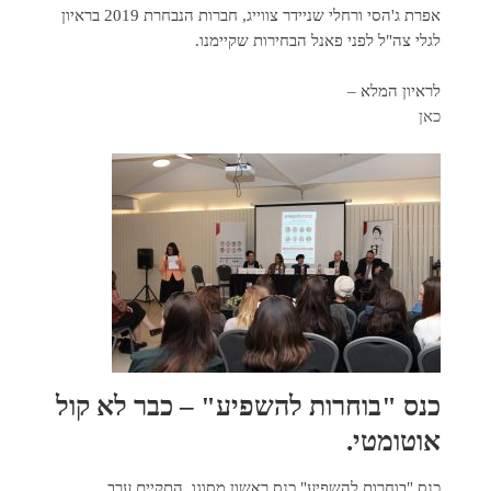
אפרת ג'הסי ורחלי שניידר צווייג, חברות הנבחרת 2019 בראיון
לגלי צה"ל לפני פאנל הבחירות שקיימנו.
לראיון המלא –
כאן
כנס "בוחרות להשפיע" – כבר לא קול
אוטומטי.
כנס "בוחרות להשפיע" כנס ראשון מסוגו, התקיים ערב