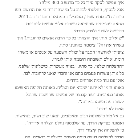
איך אפשר לסקר סיור כל כך מרגש ב-300 מילה?
אבל לבסוף, החלטתי לכתוב על מי שהותירה בי את הרושם העז
ביותר. ח"כ סתיו שפיר, ממובילות המחאה החברתית ב-2011.
מחאה עוצמתית שהוציאה עשרות אלפי אנשים לרחובות
בדרישה לשינוי ולצדק חברתי.
"שואלים אותי איך הוצאתי כל כך הרבה אנשים לרחובות? איך
עשיתי את זה?" ציטטה באוזנינו סתיו.
ציפיתי לאיזשהו הסבר על יכולת השפעה על אנשים או משהו
דומה, אולם תשובתה היממה אותי לגמרי.
"ההצלחה שלנו", כך סתיו, "בנויה מעשרות 'כישלונות' שלפני.
כל אותן עשרות פעמים בהם אני וחברי יצאנו לרחובות לבד.
אולי עם עוד כמה אזרחים בודדים.
באותו הזמן לא ידענו שיבוא יום ונצליח. באותה תקופה האשימו
אותנו בנאיביות. "עוד קבוצה של אנשים שחושבת שתוכל
לשנות פה משהו במדינה".
אולם לא ויתרנו.
גם אל מול כישלונות רבים ומאכזבים, יצאנו שוב ושוב, בנחישות
ואמונה בצדקת הדרך, עד שלבסוף נחלנו הצלחה אדירה".
כי להצלחה אין קיצורי דרך.
הדרך להצלחה בעצם בנויה מאותם כישלונות כואבים. הם