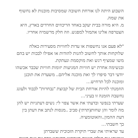
השבוע היתה לנו אורחת חשובה שמסיבות מובנות לא נחשוף
את שמה.
מ. היא מורה בבית יעקב באחד הריכוזים החרדים בארץ, היא
הצטרפה אלינו אתמול למפגש. וזה חלק מרשמיה אחריו.
"לא פעם אנו נחשפות או עדות לחוויות מסעירות כאלה
שלוקחות אותך לחשוב להנות להודות או אפילו לבכות יש בהם
משו שמציף רגש ואת מוקסמת ונעתקת.
ובנשימה אחרת יש חוויות המגיעות יזומות חוויות שכבר אכשהו
יודעי דבר סיפרו לך ואת מוכנה אליהם.. משערת את תוכנן
ומוכנה לכל תרחיש…
הוזמנתי להיות אורחת הבית של קבוצת "נבחרות" לכבוד ולעונג
נחשבה הזמנה זו בעיני…
שערתי בנפשי ובדעתי את אשר צפוי לי: נשים דעתניות יש להן
מה לומר והן שחות(תרתי) סביב ..מנסות לנתב את דעתן בין
דעת ההמון..והאוטומציה.
כך חשבתי…
עד שראיתי את שברי תיקרת הזכוכית ששברתן