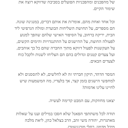
של מהפכנים ומהפכניות הפועלים בסביבה שדווקא רוצה את
שימור הקיים.
וכל אחד ואחת מהם, אומר/ת את אותם דברים, במנגינה שונה.
הם מספרים, על תחושת השליחות הבוערת ומולה הגרפיטי ליד
הבית, יריקה ברחוב, על הסיפור האישי שלהם שהפך למנוע
לפעולה החוצה, על ההישגים על ההתנגדויות והימים הקשים,
על העקשנות לפעול דווקא מתוך החברה שהם כל כך אוהבים,
ועל צעדים קטנים וגדולים בהם הם הצליחו לשנות ולקבל כוח
לצעדים הבאים.
המסר הדהד, תיקון חברתי זה לא לחלשים, לא להססנים ולא
למחפשי הישגים בזמן קצר, אך בלעדיו, מה המשמעות שיש
לחיינו עלינו אדמות?
יצאנו מחוזקות, עם המבט קדימה לעשיה.
תודה לכל משתתפי הפאנל שלא חסכו במילים וענו על שאלות
מאתגרות, יהודה משי זהב, הרב בצלאל כהן, ליאת מלכה
מיכל מדמון, רחלי מורגנשטרן.