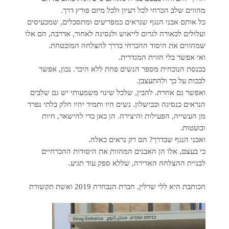
מהווים שלב הכרחי לכל רעיון ולכל מיזם פורץ דרך.
כל אותם אבני הנגף שנראים כמפריעים ומתסכלים, שמכעיסים
ועלולים לכאורה לגרום לייאוש ולנסיגה לאחור, אדרבה, הם אלו
שמהווים את היסוד ההכרחי בדרך להצלחה המובטחת.
ואי אפשר בלי הזוית המגדרית.
בכנסת הנוכחית מספר הנשים פחת ללא היכר. נכון, אפשר
לבכות על כך ולהתעצבן.
ואפשר גם אחרת. להבין, שלכל שינוי משמעותי יש גם שלבים
הנראים כנסיגה וככישלון. נשים היו ותמיד יהיו חלק בלתי נפרד
מן העשייה, הפעילות והיצירה. הן כאן כדי להישאר, חיות
ובועטות.
ואבני הנגף שבדרך? הם רק נראים כאלה.
כי בעצם, אלו הן האבנים המהוות את היסודות ההכרחיים
לבניית ההצלחה האדירה, שללא ספק עוד תגיע.
הכותבת היא ללי שרלין, חברת הנבחרת 2019 ואשת תקשורת