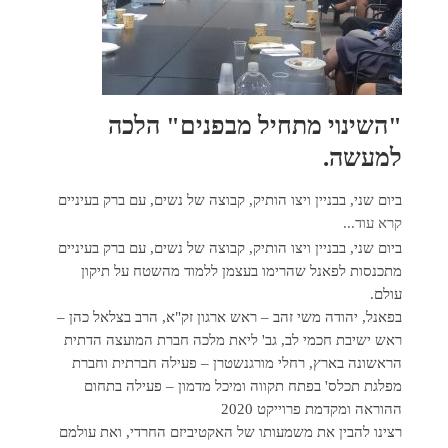
"השינוי מתחיל מבפנים" הלכה
למעשה.
ביום שני, בבניין ויצו הותיק, קבוצה של נשים, עם ברק בעיניים
קרא עוד...
ביום שני, בבניין ויצו הותיק, קבוצה של נשים, עם ברק בעיניים
מתכנסות לפאנל שהרימו בעצמן ללמוד מהשטח על תיקון
עולם.
בפאנל, יהודה משי זהב – ראש ארגון זק"א, הרב בצלאל כהן –
ראש ישיבת חכמי לב, גב' ליאת מלכה חברת המועצה הדתית
הראשונה בארץ, רחלי מורגנשטרן – פעילה חברתית וחברת
מפלגת תכלס' בפתח תקווה ומיכל מדמון – פעילה בתחום
ההוראה ומקדמת פרוייקט 2020
רצינו להבין את משמעותו של האקטיביזם החרדי, ואת עולמם