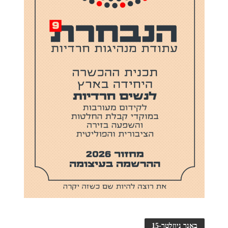
באנר ניוזלטר-15