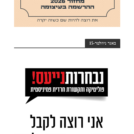
באנר ניוזלטר-15