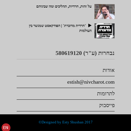
על זהות, חרדיות, תהליכים ומה שביניהם
'חרדית מדוברת' | הפודקאסט שמגשר בין
העולמות
נבחרות (ע"ר) 580619120
אודות
estish@nivcharot.com
לתרומות
פייסבוק
Designed by Esty Shushan 2017©