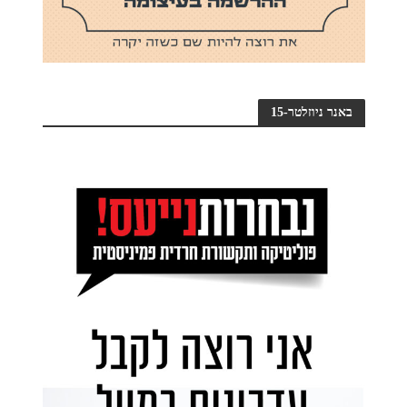
באנר ניוזלטר-15