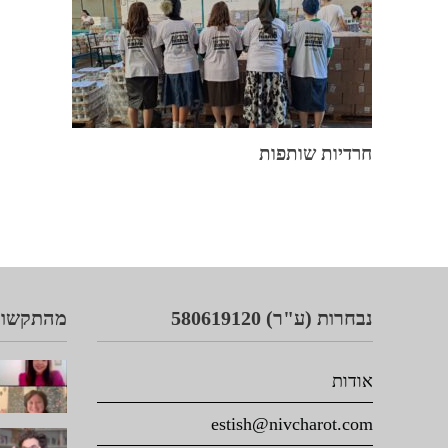
חרדיות שותפות
נבחרות (ע"ר) 580619120
מהתקשור
אודות
estish@nivcharot.com