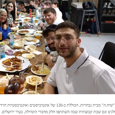
קהילת "שיח.ה" מבית נבחרות, הכוללת כ-120 של אקטיביסט
לנ'ט וגם שבת קבוצתית שבה השתתפו חלק מחברי הקהילה, בעיר ירושלים. 