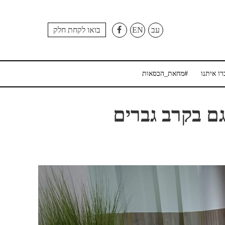
עב
EN
בואו לקחת חלק
רו איתנו
#מחאת_הכסאות
ם בקרב גברים