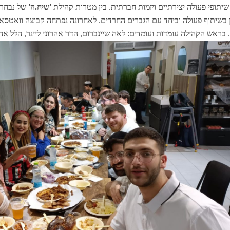
שיתופי פעולה יצירתיים ויזמות חברתית. בין מטרות קהילת
'שיח.ה'
של נבחרו
ן בשיתוף פעולה וביחד עם הגברים החרדים. לאחרונה נפתחה קבוצה וואטס
בראש הקהילה עומדות ועומדים: לאה שיינברום, הדר אהרוני ליינר, הלל אהרו