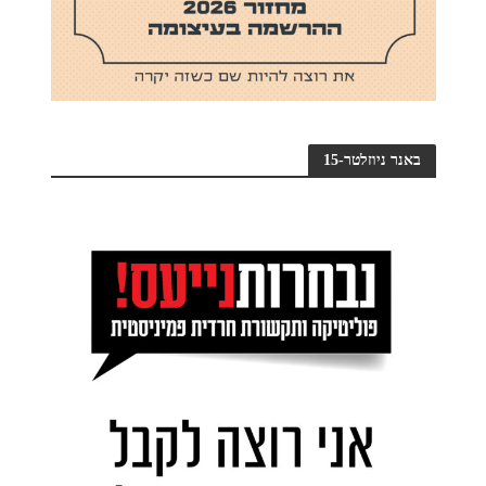
באנר ניוזלטר-15