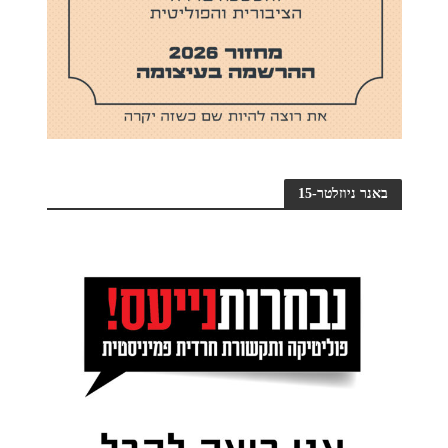
באנר ניוזלטר-15