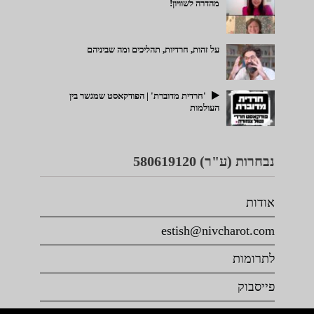
מהדרה לשוויון!
על זהות, חרדיות, תהליכים ומה שביניהם
'חרדית מדוברת' | הפודקאסט שמגשר בין
העולמות
נבחרות (ע"ר) 580619120
אודות
estish@nivcharot.com
לתרומות
פייסבוק