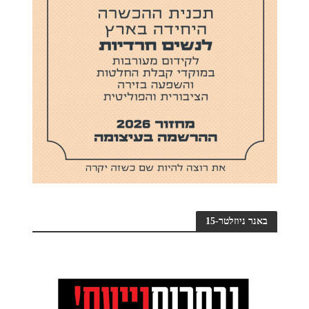
באנר ניוזלטר-15