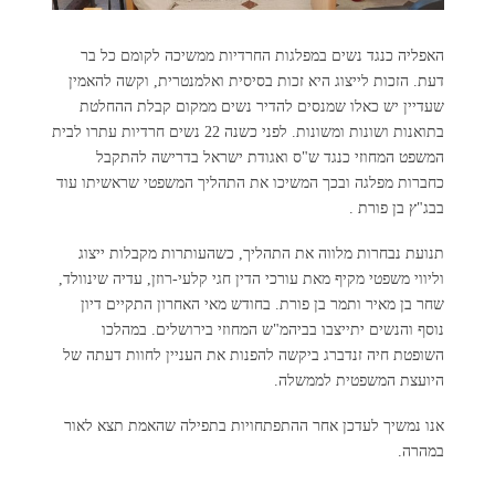
האפליה כנגד נשים במפלגות החרדיות ממשיכה לקומם כל בר
דעת. הזכות לייצוג היא זכות בסיסית ואלמנטרית, וקשה להאמין
שעדיין יש כאלו שמנסים להדיר נשים ממקום קבלת ההחלטת
בתואנות ושונות ומשונות. לפני כשנה 22 נשים חרדיות עתרו לבית
המשפט המחוזי כנגד ש"ס ואגודת ישראל בדרישה להתקבל
כחברות מפלגה ובכך המשיכו את התהליך המשפטי שראשיתו עוד
בבג"ץ בן פורת .
תנועת נבחרות מלווה את התהליך, כשהעותרות מקבלות ייצוג
וליווי משפטי מקיף מאת עורכי הדין חגי קלעי-רוזן, עדיה שינוולד,
שחר בן מאיר ותמר בן פורת. בחודש מאי האחרון התקיים דיון
נוסף והנשים יתייצבו בביהמ"ש המחוזי בירושלים. במהלכו
השופטת חיה זנדברג ביקשה להפנות את העניין לחוות דעתה של
היועצת המשפטית לממשלה.
אנו נמשיך לעדכן אחר ההתפתחויות בתפילה שהאמת תצא לאור
במהרה.