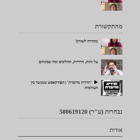
מהתקשורת
מהדרה לשוויון!
על זהות, חרדיות, תהליכים ומה שביניהם
'חרדית מדוברת' | הפודקאסט שמגשר בין
העולמות
נבחרות (ע"ר) 580619120
אודות