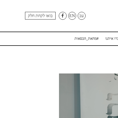
עב
EN
בואו לקחת חלק
רו איתנו
#מחאת_הכסאות