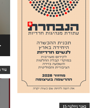
עוד ב
באנר ניוזלטר-15