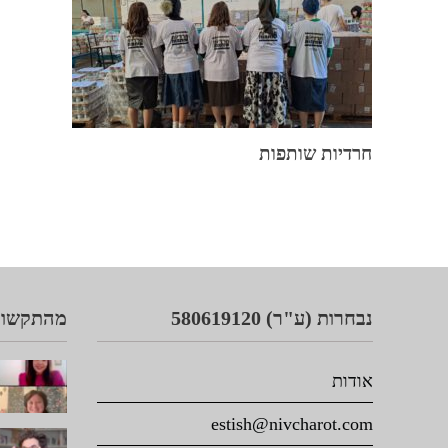
חרדיות שותפות
נבחרות (ע"ר) 580619120
מהתקשור
אודות
estish@nivcharot.com