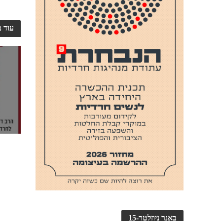
עוד ב
באנר ניוזלטר-15