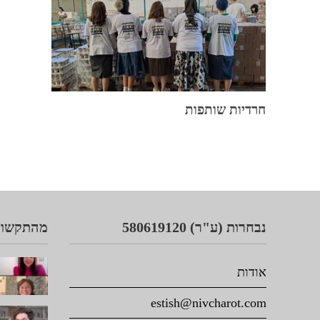
חרדיות שותפות
נבחרות (ע"ר) 580619120
מהתקשור
אודות
estish@nivcharot.com