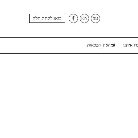
עב
EN
בואו לקחת חלק
רו איתנו
#מחאת_הכסאות