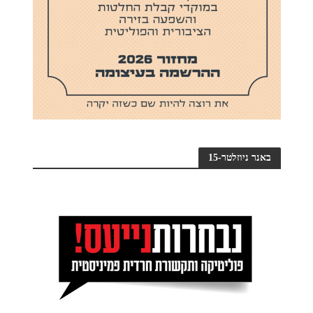
באנר ניוזלטר-15