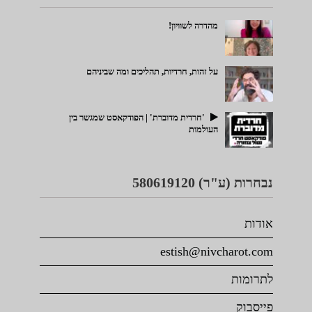
מהדרה לשוויון!
על זהות, חרדיות, תהליכים ומה שביניהם
'חרדית מדוברת' | הפודקאסט שמגשר בין
העולמות
נבחרות (ע"ר) 580619120
אודות
estish@nivcharot.com
לתרומות
פייסבוק