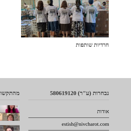
חרדיות שותפות
נבחרות (ע"ר) 580619120
מהתקשור
אודות
estish@nivcharot.com