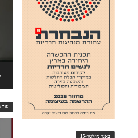
עוד ב
באנר ניוזלטר-15