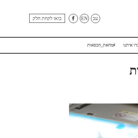
עב
EN
בואו לקחת חלק
רו איתנו
#מחאת_הכסאות
ת