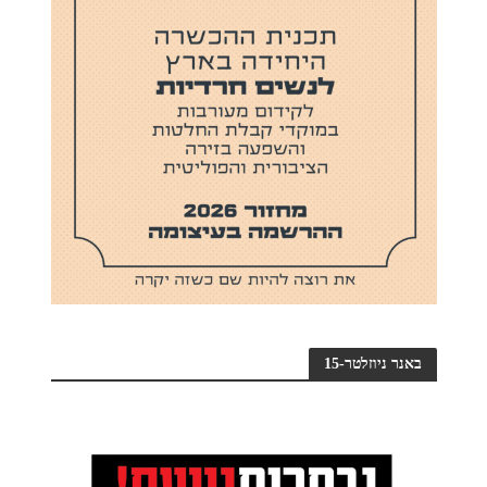
באנר ניוזלטר-15