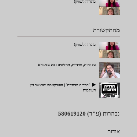
מהדרה לשוויון!
מהתקשורת
מהדרה לשוויון!
על זהות, חרדיות, תהליכים ומה שביניהם
'חרדית מדוברת' | הפודקאסט שמגשר בין
העולמות
נבחרות (ע"ר) 580619120
אודות