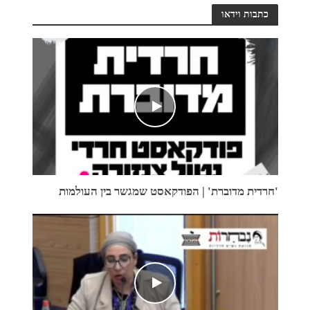
כתבות וידאו
'חרדית מדוברת' | הפודקאסט שמגשר בין העולמות