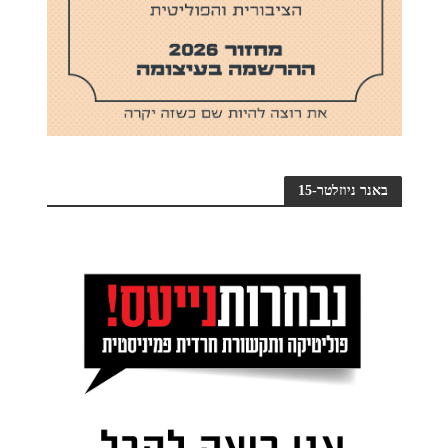
באנר ניוזלטר-15