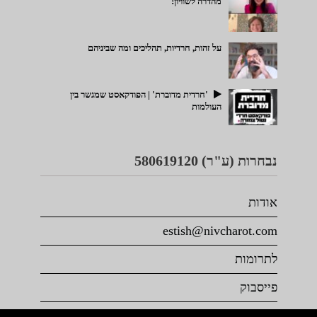
מהדרה לשוויון!
על זהות, חרדיות, תהליכים ומה שביניהם
'חרדית מדוברת' | הפודקאסט שמגשר בין
העולמות
נבחרות (ע"ר) 580619120
אודות
estish@nivcharot.com
לתרומות
פייסבוק