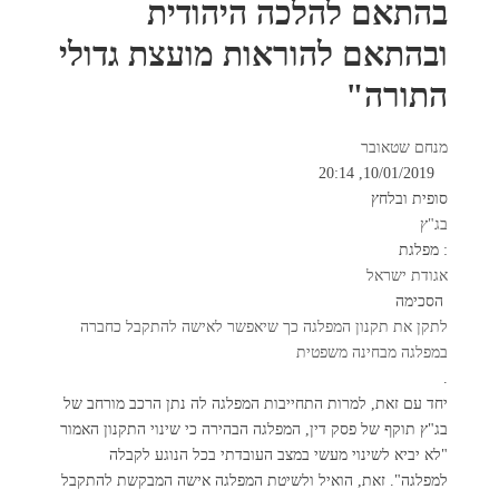
בהתאם להלכה היהודית
ובהתאם להוראות מועצת גדולי
התורה"
מנחם שטאובר
10/01/2019, 20:14
סופית ובלחץ
בג"ץ
: מפלגת
אגודת ישראל
הסכימה
לתקן את תקנון המפלגה כך שיאפשר לאישה להתקבל כחברה
במפלגה מבחינה משפטית
.
יחד עם זאת, למרות התחייבות המפלגה לה נתן הרכב מורחב של
בג"ץ תוקף של פסק דין, המפלגה הבהירה כי שינוי התקנון האמור
"לא יביא לשינוי מעשי במצב העובדתי בכל הנוגע לקבלה
למפלגה". זאת, הואיל ולשיטת המפלגה אישה המבקשת להתקבל