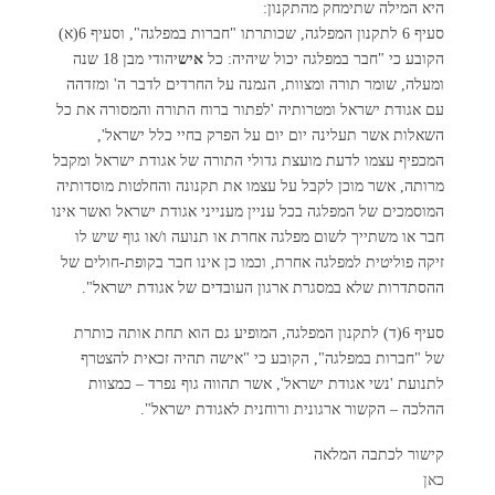
היא המילה שתימחק מהתקנון:
סעיף 6 לתקנון המפלגה, שכותרתו "חברות במפלגה", וסעיף 6(א)
הקובע כי "חבר במפלגה יכול שיהיה: כל
איש
יהודי מבן 18 שנה
ומעלה, שומר תורה ומצוות, הנמנה על החרדים לדבר ה' ומזדהה
עם אגודת ישראל ומטרותיה 'לפתור ברוח התורה והמסורה את כל
השאלות אשר תעלינה יום יום על הפרק בחיי כלל ישראל',
המכפיף עצמו לדעת מועצת גדולי התורה של אגודת ישראל ומקבל
מרותה, אשר מוכן לקבל על עצמו את תקנונה והחלטות מוסדותיה
המוסמכים של המפלגה בכל עניין מענייני אגודת ישראל ואשר אינו
חבר או משתייך לשום מפלגה אחרת או תנועה ו/או גוף שיש לו
זיקה פוליטית למפלגה אחרת, וכמו כן אינו חבר בקופת-חולים של
ההסתדרות שלא במסגרת ארגון העובדים של אגודת ישראל".
סעיף 6(ד) לתקנון המפלגה, המופיע גם הוא תחת אותה כותרת
של "חברות במפלגה", הקובע כי "אישה תהיה זכאית להצטרף
לתנועת 'נשי אגודת ישראל', אשר תהווה גוף נפרד – כמצוות
ההלכה – הקשור ארגונית ורוחנית לאגודת ישראל".
קישור לכתבה המלאה
כאן