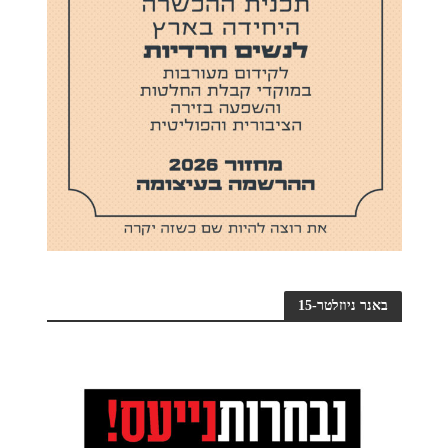
באנר ניוזלטר-15