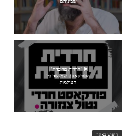
שביניהם
'חרדית מדוברת' |
הפודקאסט שמגשר בין
העולמות
חיפוש באתר