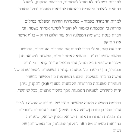
לחברות במפלגה לא תוכל להתחייב, כדרישת התקנון, לפעול
בהתאם להלכה היהודית ובהתאם להוראות מועצת גדולי התורה.
למרות ההבהרה כאמור – במסגרתה הודתה המפלגה במילים
אחרות כי הסכמתה כאמור לא תוביל לשינוי אמיתי בשטח, וכי
חברת כנסת ברשימת המפלגה היא עוד חלום רחוק – בג"ץ אישר
את התיקון.
יחד עם זאת, ואולי בכדי להפיס את הצדדים העותרים, הדגישו
חמשת שופטי בג"ץ – הנשיאה אסתר חיות, המשנה לנשיאה חנן
מלצר והשופטים ניל הנדל, עוזי פוגלמן וג'ורג' קרא – כי "היה
ובעתיד, חרף היעדר כל מניעה תקנונית ומשפטית להצטרפותה של
אישה כחברה במפלגה, תימנע הצטרפות כזו מאישה כלשהי
העומדת לטענתה בדרישות הקבועות בסעיף 6(א) לתקנון, ניתן
יהיה להידרש לסוגיות הנובעות מכך בהליך מתאים, ככל שיוגש".
הסכמת המפלגה מהווה למעשה תוצר של עתירה שהוגשה על-ידי
עו"ד תמר בן פורת (שייצגה את עצמה) ומספר עותרים ציבוריים
נגד מפלגת הסתדרות אגודת ישראל בארץ ישראל, שעניינה
בהוראות סעיפים 6א ו-6ד לתקנון המפלגה; וכן באפשרותן של
נשים