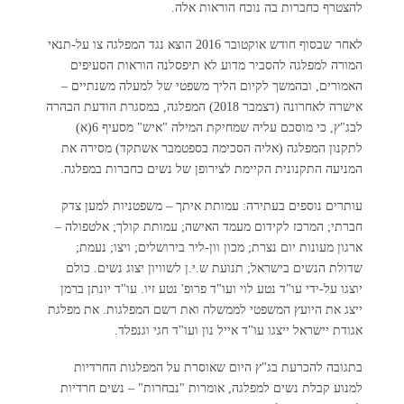
להצטרף כחברות בה נוכח הוראות אלה.
לאחר שבסוף חודש אוקטובר 2016 הוצא נגד המפלגה צו על-תנאי
המורה למפלגה להסביר מדוע לא תיפסלנה הוראות הסעיפים
האמורים, ובהמשך לקיום הליך משפטי של למעלה משנתיים –
אישרה לאחרונה (דצמבר 2018) המפלגה, במסגרת הודעת הבהרה
לבג"ץ, כי מוסכם עליה שמחיקת המילה "איש" מסעיף 6(א)
לתקנון המפלגה (אליה הסכימה בספטמבר אשתקד) מסירה את
המניעה התקנונית הקיימת לצירופן של נשים כחברות במפלגה.
עותרים נוספים בעתירה: עמותת איתך – משפטניות למען צדק
חברתי; המרכז לקידום מעמד האישה; עמותת קולך; אלטפולה –
ארגון מעונות יום נצרת; מכון וון-ליר בירושלים; ויצו; נעמת;
שדולת הנשים בישראל; תנועת ש.י.ן לשוויון יצוג נשים. כולם
יוצגו על-ידי עו"ד נטע לוי ועו"ד פרופ' נטע זיו. עו"ד יונתן ברמן
ייצג את היועץ המשפטי לממשלה ואת רשם המפלגות. את מפלגת
אגודת יישראל ייצגו עו"ד אייל נון ועו"ד חגי וגנפלד.
בתגובה להכרעת בג"ץ היום שאוסרת על המפלגות החרדיות
למנוע קבלת נשים למפלגה, אומרות "נבחרות" – נשים חרדיות