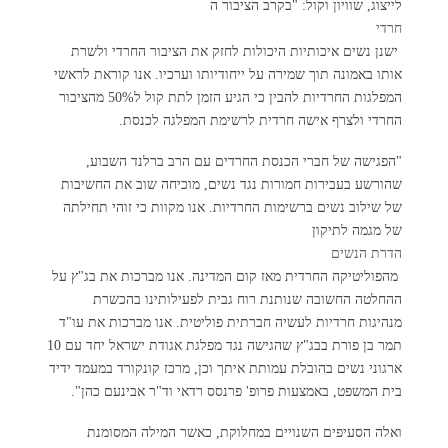
לייצוג, שוויון וקול: "בקרב הציבור ה
חרדי
ישנן נשים איכותיות היכולות לחזק את הציבור החרדי ולשרת
אותו באמונה תוך שמירה על ייחודיותו וערכיו. אנו קוראת לראשי
המפלגות החרדיות להבין כי הגיע הזמן לתת קול ל50% מהציבור
החרדי ולצרף אישה חרדית לרשימת המפלגה לכנסת.
"הפגישה של חברי הכנסת החרדים עם הרב ברלנד השבוע,
שהורשע בעבירות חמורות נגד נשים, מוכיחה שוב את החשיבות
של שילוב נשים ברשימות החרדיות. אנו מקוות כי זוהי תחילתה
של מגמה לתיקון
הדרת הנשים
מהפוליטיקה החרדית מאז קום המדינה. אנו מברכות את בג"ץ על
ההחלטה החשובה שנותנת רוח גבית לפעילותינו בהכשרת
מנהיגות חרדיות לעשיה חברתית פוליטית. אנו מברכות את עו"ד
תמר בן פורת בבג"ץ שהגישה נגד מפלגת אגודת ישראל יחד עם 10
ארגוני נשים בהובלת עמותת איתך וכן, מרכז קונקורד במעמד ידיד
בית המשפט, באמצעות פרופ' פרנסס רדאי וד"ר אבינעם כהן".
ואלה הסעיפים השנויים במחלוקת, כאשר המילה המסומנת