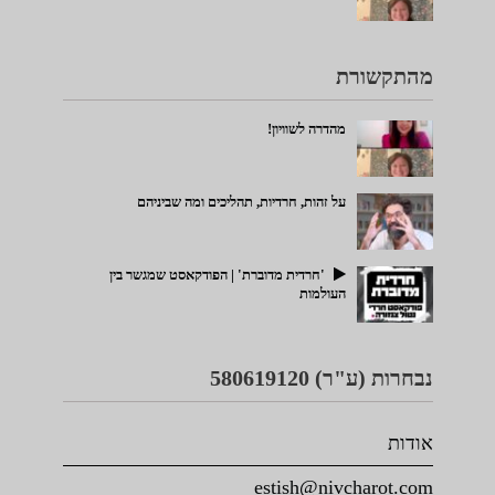
מהתקשורת
מהדרה לשוויון!
על זהות, חרדיות, תהליכים ומה שביניהם
'חרדית מדוברת' | הפודקאסט שמגשר בין
העולמות
נבחרות (ע"ר) 580619120
אודות
estish@nivcharot.com