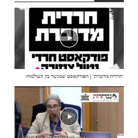
'חרדית מדוברת' | הפודקאסט שמגשר בין העולמות