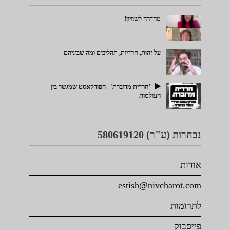
מהדרה לשוויון!
על זהות, חרדיות, תהליכים ומה שביניהם
'חרדית מדוברת' | הפודקאסט שמגשר בין
העולמות
נבחרות (ע"ר) 580619120
אודות
estish@nivcharot.com
לתרומות
פייסבוק