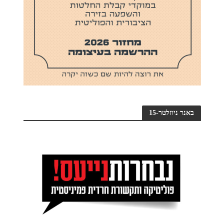
באנר ניוזלטר-15