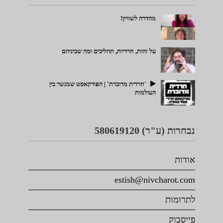
מהדרה לשוויון!
על זהות, חרדיות, תהליכים ומה שביניהם
'חרדית מדוברת' | הפודקאסט שמגשר בין
העולמות
נבחרות (ע"ר) 580619120
אודות
estish@nivcharot.com
לתרומות
פייסבוק