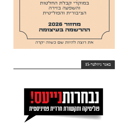
באנר ניוזלטר-15