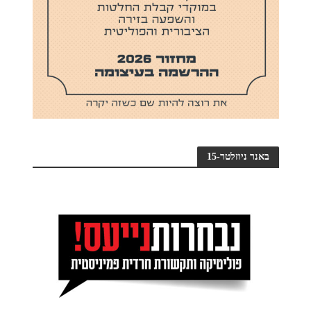
באנר ניוזלטר-15