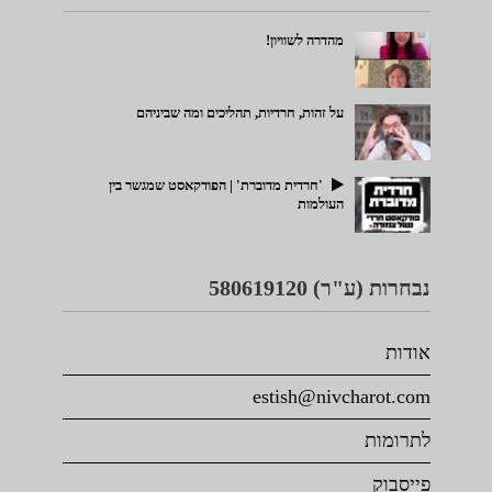
מהדרה לשוויון!
על זהות, חרדיות, תהליכים ומה שביניהם
'חרדית מדוברת' | הפודקאסט שמגשר בין
העולמות
נבחרות (ע"ר) 580619120
אודות
estish@nivcharot.com
לתרומות
פייסבוק