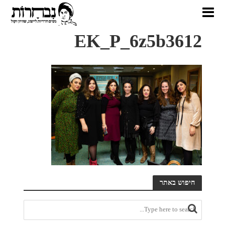
EK_P_6z5b3612
חיפוש באתר