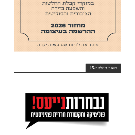
באנר ניוזלטר-15