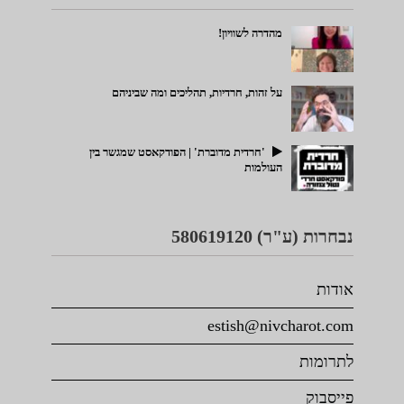
מהדרה לשוויון!
על זהות, חרדיות, תהליכים ומה שביניהם
'חרדית מדוברת' | הפודקאסט שמגשר בין
העולמות
נבחרות (ע"ר) 580619120
אודות
estish@nivcharot.com
לתרומות
פייסבוק