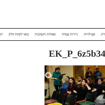
רת
פעילויות
ניירות עמדה
שאלות ותשובות
בואו לקחת חלק
דב
EK_P_6z5b34