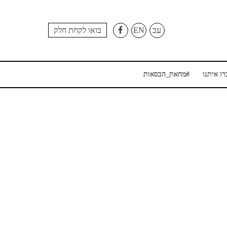
עב
EN
בואו לקחת חלק
רו איתנו
#מחאת_הכסאות