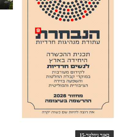
באנר ניוזלטר-15