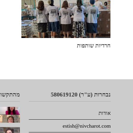
חרדיות שותפות
נבחרות (ע"ר) 580619120
מהתקשור
אודות
estish@nivcharot.com