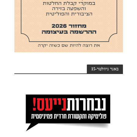
באנר ניוזלטר-15