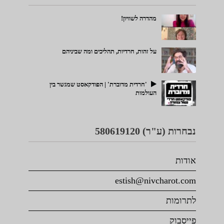
מהדרה לשוויון!
על זהות, חרדיות, תהליכים ומה שביניהם
'חרדית מדוברת' | הפודקאסט שמגשר בין
העולמות
נבחרות (ע"ר) 580619120
אודות
estish@nivcharot.com
לתרומות
פייסבוק