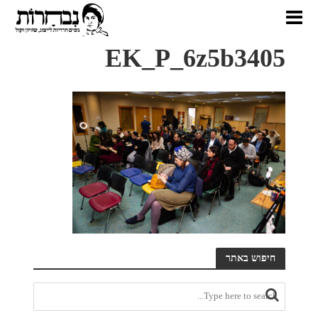
EK_P_6z5b3405
חיפוש באתר