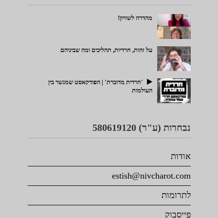
מהדרה לשוויון!
על זהות, חרדיות, תהליכים ומה שביניהם
'חרדית מדוברת' | הפודקאסט שמגשר בין
העולמות
נבחרות (ע"ר) 580619120
אודות
estish@nivcharot.com
לתרומות
פייסבוק