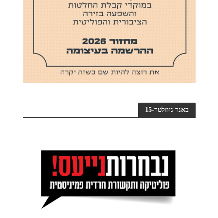
באנר ניוזלטר-15