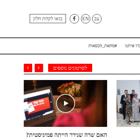
עב
EN
בואו לקחת חלק
רו איתנו
#מחאת_הכסאות
לסרטונים נוספים
האם שרה שנירר הייתה פמיניסטית?
תעסוקת