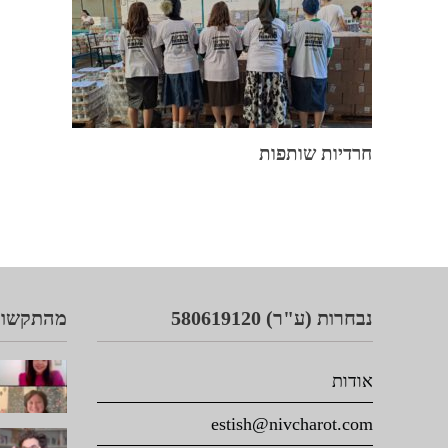
חרדיות שותפות
נבחרות (ע"ר) 580619120
מהתקשור
אודות
estish@nivcharot.com