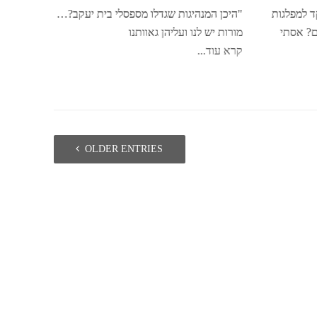
שחשבת
קד למפלגות
"היכן המנהיגות שגדלו מספסלי בית יעקב?…
ם? אסתי
מורות יש לנו ועליהן גאוותנו
שיעור ת
קרא עוד...
האחרונה
מעיד על
קרא עוד.
OLDER ENTRIES