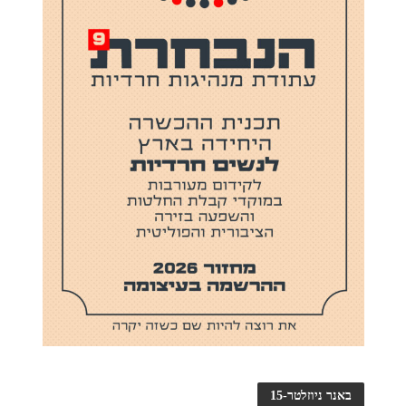
באנר ניוזלטר-15